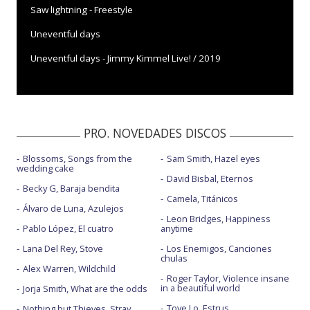
Saw lightning - Freestyle
Uneventful days
Uneventful days - Jimmy Kimmel Live! / 2019
PRO. NOVEDADES DISCOS
Blossoms, Songs from the
Sam Smith, Hazel eyes
wedding cake
David Bisbal, Eternos
Becky G, Baraja bendita
Camela, Titánicos
Álvaro de Luna, Azulejos
Leon Bridges, Happiness
Pablo López, El cuatro
anytime
Lana Del Rey, Stove
Los Enemigos, Canciones
chulas
Alex Warren, Wildchild
Roger Taylor, Violence insane
in a beautiful world
Jorja Smith, What are the odds
Tove Lo, Estrus
Nothing but Thieves, Stray