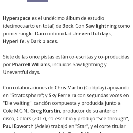
Hyperspace
es el undécimo álbum de estudio
(decimocuarto en total) de
Beck
. Con
Saw lightning
como
primer single. Dan continuidad
Uneventful days
,
Hyperlife
, y
Dark places
.
Siete de las once pistas están co-escritas y co-producidas
por
Pharrell Williams
, incluidas
Saw lightning
y
Uneventful days
.
Con colaboraciones de
Chris Martin
(Coldplay) apoyando
en "Stratosphere"; y
Sky Ferreira
con segundas voces en
"Die waiting", canción compuesta y producida junto a
Cole M.G.N..
Greg Kurstin
, productor de su anterior
disco,
Colors
(2017), co-escribió y produjo "See through",
Paul Epworth
(Adele) trabajó en "Star", y el corte titular