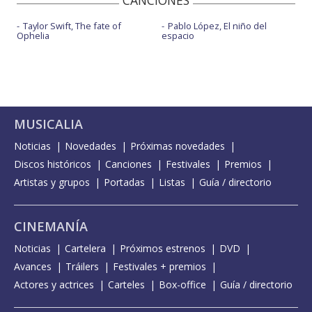
CANCIONES
Taylor Swift, The fate of
Pablo López, El niño del
Ophelia
espacio
MUSICALIA
Noticias
Novedades
Próximas novedades
Discos históricos
Canciones
Festivales
Premios
Artistas y grupos
Portadas
Listas
Guía / directorio
CINEMANÍA
Noticias
Cartelera
Próximos estrenos
DVD
Avances
Tráilers
Festivales + premios
Actores y actrices
Carteles
Box-office
Guía / directorio