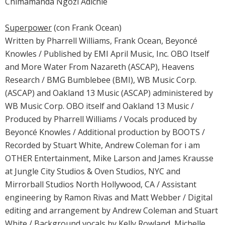
Chimamanda Ngozi Adichie
Superpower
(con Frank Ocean)
Written by Pharrell Williams, Frank Ocean, Beyoncé
Knowles / Published by EMI April Music, Inc. OBO Itself
and More Water From Nazareth (ASCAP), Heavens
Research / BMG Bumblebee (BMI), WB Music Corp.
(ASCAP) and Oakland 13 Music (ASCAP) administered by
WB Music Corp. OBO itself and Oakland 13 Music /
Produced by Pharrell Williams / Vocals produced by
Beyoncé Knowles / Additional production by BOOTS /
Recorded by Stuart White, Andrew Coleman for i am
OTHER Entertainment, Mike Larson and James Krausse
at Jungle City Studios & Oven Studios, NYC and
Mirrorball Studios North Hollywood, CA / Assistant
engineering by Ramon Rivas and Matt Webber / Digital
editing and arrangement by Andrew Coleman and Stuart
White / Background vocals by Kelly Rowland, Michelle