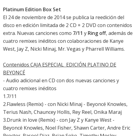
Platinum Edition Box Set
El 24 de noviembre de 2014 se publica la reedición del
disco en edición limitada de 2 CD + 2 DVD con contenidos
extra. Nuevas canciones como
7/11
y
Ring off
, además de
cuatro remixes inéditos con colaboraciones de
Kanye
West
,
Jay Z
,
Nicki Minaj
, Mr. Vegas y
Pharrell Williams
.
Contenidos CAJA ESPECIAL  EDICIÓN PLATINO DE
BEYONCÉ
- Audio adicional en CD con dos nuevas canciones y
cuatro remixes inéditos
1.7/11
2.Flawless (Remix) - con Nicki Minaj - Beyoncé Knowles,
Terius Nash, Chauncey Hollis, Rey Reel, Onika Maraj
3.Drunk in love (Remix) - con Jay Z y Kanye West -
Beyoncé Knowles, Noel Fisher, Shawn Carter, Andre Eric
Proctor, Rasool Diaz, Brian Soko, Timothy Mosley,