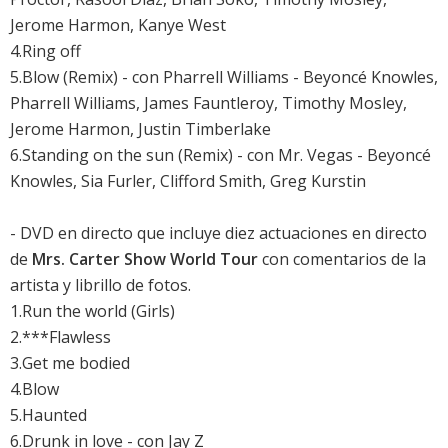
Jerome Harmon, Kanye West
4.Ring off
5.Blow (Remix) - con Pharrell Williams - Beyoncé Knowles,
Pharrell Williams, James Fauntleroy, Timothy Mosley,
Jerome Harmon, Justin Timberlake
6.Standing on the sun (Remix) - con Mr. Vegas - Beyoncé
Knowles, Sia Furler, Clifford Smith, Greg Kurstin
- DVD en directo que incluye diez actuaciones en directo
de
Mrs. Carter Show World Tour
con comentarios de la
artista y librillo de fotos.
1.Run the world (Girls)
2.***Flawless
3.Get me bodied
4.Blow
5.Haunted
6.Drunk in love - con Jay Z