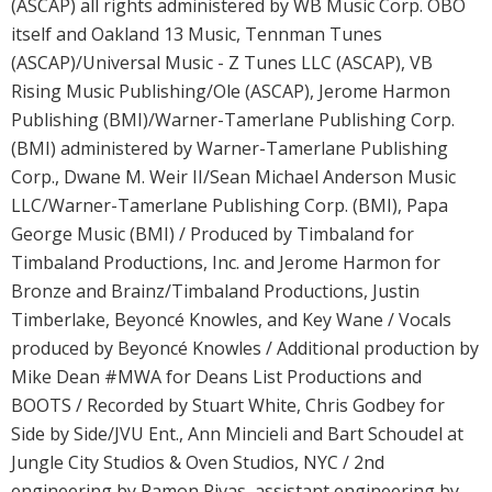
(ASCAP) all rights administered by WB Music Corp. OBO
itself and Oakland 13 Music, Tennman Tunes
(ASCAP)/Universal Music - Z Tunes LLC (ASCAP), VB
Rising Music Publishing/Ole (ASCAP), Jerome Harmon
Publishing (BMI)/Warner-Tamerlane Publishing Corp.
(BMI) administered by Warner-Tamerlane Publishing
Corp., Dwane M. Weir II/Sean Michael Anderson Music
LLC/Warner-Tamerlane Publishing Corp. (BMI), Papa
George Music (BMI) / Produced by Timbaland for
Timbaland Productions, Inc. and Jerome Harmon for
Bronze and Brainz/Timbaland Productions, Justin
Timberlake, Beyoncé Knowles, and Key Wane / Vocals
produced by Beyoncé Knowles / Additional production by
Mike Dean #MWA for Deans List Productions and
BOOTS / Recorded by Stuart White, Chris Godbey for
Side by Side/JVU Ent., Ann Mincieli and Bart Schoudel at
Jungle City Studios & Oven Studios, NYC / 2nd
engineering by Ramon Rivas, assistant engineering by