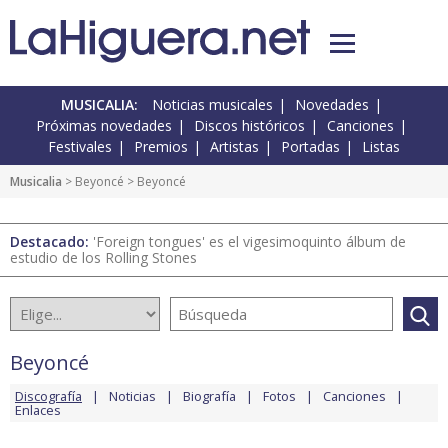
MUSICALIA:
Noticias musicales
Novedades
Próximas novedades
Discos históricos
Canciones
Festivales
Premios
Artistas
Portadas
Listas
Musicalia
>
Beyoncé
> Beyoncé
Destacado:
'Foreign tongues' es el vigesimoquinto álbum de
estudio de los Rolling Stones
Beyoncé
Discografía
Noticias
Biografía
Fotos
Canciones
Enlaces