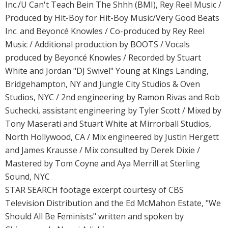
Inc./U Can't Teach Bein The Shhh (BMI), Rey Reel Music /
Produced by Hit-Boy for Hit-Boy Music/Very Good Beats
Inc. and Beyoncé Knowles / Co-produced by Rey Reel
Music / Additional production by BOOTS / Vocals
produced by Beyoncé Knowles / Recorded by Stuart
White and Jordan "DJ Swivel" Young at Kings Landing,
Bridgehampton, NY and Jungle City Studios & Oven
Studios, NYC / 2nd engineering by Ramon Rivas and Rob
Suchecki, assistant engineering by Tyler Scott / Mixed by
Tony Maserati and Stuart White at Mirrorball Studios,
North Hollywood, CA / Mix engineered by Justin Hergett
and James Krausse / Mix consulted by Derek Dixie /
Mastered by Tom Coyne and Aya Merrill at Sterling
Sound, NYC
STAR SEARCH footage excerpt courtesy of CBS
Television Distribution and the Ed McMahon Estate, "We
Should All Be Feminists" written and spoken by