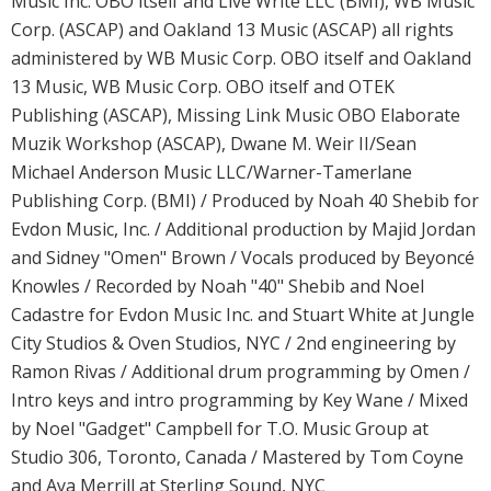
Music Inc. OBO itself and Live Write LLC (BMI), WB Music
Corp. (ASCAP) and Oakland 13 Music (ASCAP) all rights
administered by WB Music Corp. OBO itself and Oakland
13 Music, WB Music Corp. OBO itself and OTEK
Publishing (ASCAP), Missing Link Music OBO Elaborate
Muzik Workshop (ASCAP), Dwane M. Weir II/Sean
Michael Anderson Music LLC/Warner-Tamerlane
Publishing Corp. (BMI) / Produced by Noah 40 Shebib for
Evdon Music, Inc. / Additional production by Majid Jordan
and Sidney "Omen" Brown / Vocals produced by Beyoncé
Knowles / Recorded by Noah "40" Shebib and Noel
Cadastre for Evdon Music Inc. and Stuart White at Jungle
City Studios & Oven Studios, NYC / 2nd engineering by
Ramon Rivas / Additional drum programming by Omen /
Intro keys and intro programming by Key Wane / Mixed
by Noel "Gadget" Campbell for T.O. Music Group at
Studio 306, Toronto, Canada / Mastered by Tom Coyne
and Aya Merrill at Sterling Sound, NYC