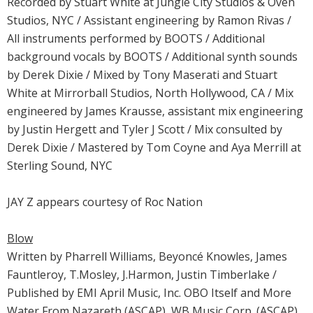
Recorded by Stuart White at Jungle City Studios & Oven
Studios, NYC / Assistant engineering by Ramon Rivas /
All instruments performed by BOOTS / Additional
background vocals by BOOTS / Additional synth sounds
by Derek Dixie / Mixed by Tony Maserati and Stuart
White at Mirrorball Studios, North Hollywood, CA / Mix
engineered by James Krausse, assistant mix engineering
by Justin Hergett and Tyler J Scott / Mix consulted by
Derek Dixie / Mastered by Tom Coyne and Aya Merrill at
Sterling Sound, NYC
JAY Z appears courtesy of Roc Nation
Blow
Written by Pharrell Williams, Beyoncé Knowles, James
Fauntleroy, T.Mosley, J.Harmon, Justin Timberlake /
Published by EMI April Music, Inc. OBO Itself and More
Water From Nazareth (ASCAP), WB Music Corp. (ASCAP)