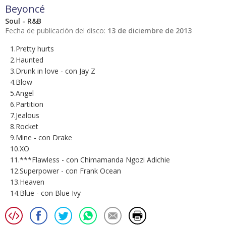
Beyoncé
Soul - R&B
Fecha de publicación del disco:
13 de diciembre de 2013
1.Pretty hurts
2.Haunted
3.Drunk in love - con Jay Z
4.Blow
5.Angel
6.Partition
7.Jealous
8.Rocket
9.Mine - con Drake
10.XO
11.***Flawless - con Chimamanda Ngozi Adichie
12.Superpower - con Frank Ocean
13.Heaven
14.Blue - con Blue Ivy