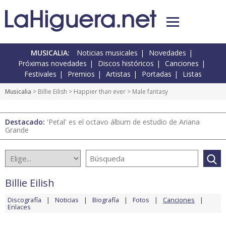
MUSICALIA:
Noticias musicales
Novedades
Próximas novedades
Discos históricos
Canciones
Festivales
Premios
Artistas
Portadas
Listas
Musicalia
>
Billie Eilish
>
Happier than ever
> Male fantasy
Destacado:
'Petal' es el octavo álbum de estudio de Ariana
Grande
Billie Eilish
Discografía
Noticias
Biografía
Fotos
Canciones
Enlaces