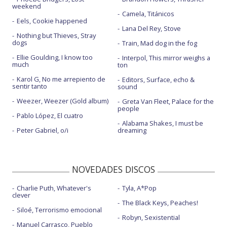
weekend
Camela, Titánicos
Eels, Cookie happened
Lana Del Rey, Stove
Nothing but Thieves, Stray
dogs
Train, Mad dog in the fog
Ellie Goulding, I know too
Interpol, This mirror weighs a
much
ton
Karol G, No me arrepiento de
Editors, Surface, echo &
sentir tanto
sound
Weezer, Weezer (Gold album)
Greta Van Fleet, Palace for the
people
Pablo López, El cuatro
Alabama Shakes, I must be
Peter Gabriel, o/i
dreaming
NOVEDADES DISCOS
Charlie Puth, Whatever's
Tyla, A*Pop
clever
The Black Keys, Peaches!
Siloé, Terrorismo emocional
Robyn, Sexistential
Manuel Carrasco, Pueblo