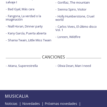
salvaje I
Gorillaz, The mountain
Bad Gyal, Más cara
Sienna Spiro, Visitor
Fangoria, La verdad o la
Holly Humberstone, Cruel
imaginación
world
Niall Horan, Dinner party
Carlos Vives, El último disco
Vol. 1
Kany García, Puerta abierta
Loreen, Wildfire
Shania Twain, Little Miss Twain
CANCIONES
Aitana, Superestrella
Olivia Dean, Man I need
MUSICALIA
Noticias
Novedades
Próximas novedades