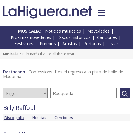
MUSICALIA:
Noticias musicales
Novedades
Próximas novedades
Discos históricos
Canciones
Festivales
Premios
Artistas
Portadas
Listas
Musicalia
>
Billy Raffoul
> For all these years
Destacado:
'Confessions II' es el regreso a la pista de baile de
Madonna
Billy Raffoul
Discografía
Noticias
Canciones