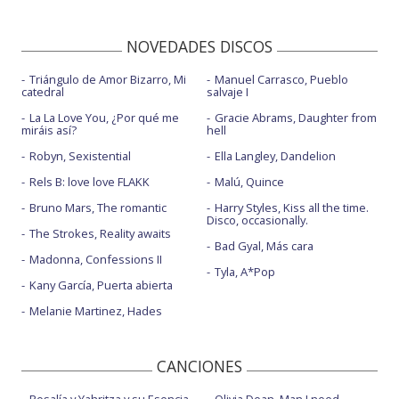
NOVEDADES DISCOS
Triángulo de Amor Bizarro, Mi
Manuel Carrasco, Pueblo
catedral
salvaje I
La La Love You, ¿Por qué me
Gracie Abrams, Daughter from
miráis así?
hell
Robyn, Sexistential
Ella Langley, Dandelion
Rels B: love love FLAKK
Malú, Quince
Bruno Mars, The romantic
Harry Styles, Kiss all the time.
Disco, occasionally.
The Strokes, Reality awaits
Bad Gyal, Más cara
Madonna, Confessions II
Tyla, A*Pop
Kany García, Puerta abierta
Melanie Martinez, Hades
CANCIONES