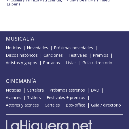
Rosalía y Yahritza y su Esencia,
Olivia Dean, Man I need
La perla
MUSICALIA
Noticias
Novedades
Próximas novedades
Discos históricos
Canciones
Festivales
Premios
Artistas y grupos
Portadas
Listas
Guía / directorio
CINEMANÍA
Noticias
Cartelera
Próximos estrenos
DVD
Avances
Tráilers
Festivales + premios
Actores y actrices
Carteles
Box-office
Guía / directorio