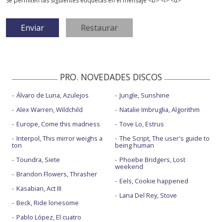
Se permiten las siguientes etiquetas en el mensaje <b> <i> <u>
PRO. NOVEDADES DISCOS
Álvaro de Luna, Azulejos
Jungle, Sunshine
Alex Warren, Wildchild
Natalie Imbruglia, Algorithm
Europe, Come this madness
Tove Lo, Estrus
Interpol, This mirror weighs a
The Script, The user's guide to
ton
being human
Toundra, Siete
Phoebe Bridgers, Lost
weekend
Brandon Flowers, Thrasher
Eels, Cookie happened
Kasabian, Act III
Lana Del Rey, Stove
Beck, Ride lonesome
Pablo López, El cuatro