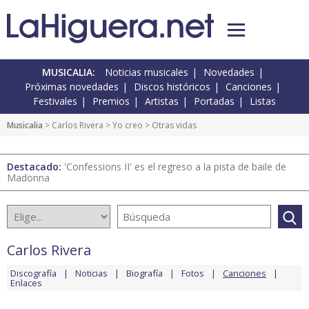
MUSICALIA:
Noticias musicales
Novedades
Próximas novedades
Discos históricos
Canciones
Festivales
Premios
Artistas
Portadas
Listas
Musicalia
>
Carlos Rivera
>
Yo creo
> Otras vidas
Destacado:
'Confessions II' es el regreso a la pista de baile de
Madonna
Carlos Rivera
Discografía
Noticias
Biografía
Fotos
Canciones
Enlaces