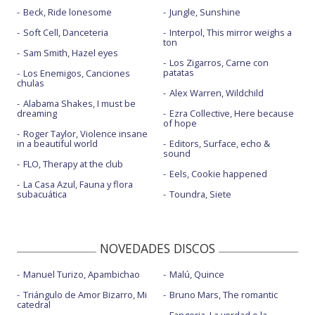
Beck, Ride lonesome
Jungle, Sunshine
Soft Cell, Danceteria
Interpol, This mirror weighs a
ton
Sam Smith, Hazel eyes
Los Zigarros, Carne con
patatas
Los Enemigos, Canciones
chulas
Alex Warren, Wildchild
Alabama Shakes, I must be
dreaming
Ezra Collective, Here because
of hope
Roger Taylor, Violence insane
in a beautiful world
Editors, Surface, echo &
sound
FLO, Therapy at the club
Eels, Cookie happened
La Casa Azul, Fauna y flora
subacuática
Toundra, Siete
NOVEDADES DISCOS
Manuel Turizo, Apambichao
Malú, Quince
Triángulo de Amor Bizarro, Mi
Bruno Mars, The romantic
catedral