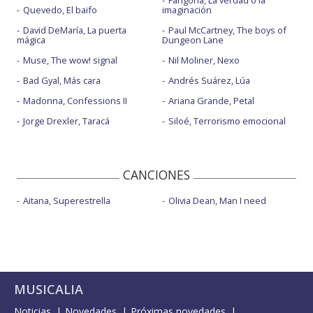
Fangoria, La verdad o la
Quevedo, El baifo
imaginación
David DeMaría, La puerta
Paul McCartney, The boys of
mágica
Dungeon Lane
Muse, The wow! signal
Nil Moliner, Nexo
Bad Gyal, Más cara
Andrés Suárez, Lúa
Madonna, Confessions II
Ariana Grande, Petal
Jorge Drexler, Taracá
Siloé, Terrorismo emocional
CANCIONES
Aitana, Superestrella
Olivia Dean, Man I need
MUSICALIA
Noticias
Novedades
Próximas novedades