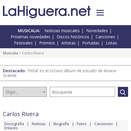
MUSICALIA:
Noticias musicales
Novedades
Próximas novedades
Discos históricos
Canciones
Festivales
Premios
Artistas
Portadas
Listas
Musicalia
> Carlos Rivera
Destacado:
'Petal' es el octavo álbum de estudio de Ariana
Grande
Carlos Rivera
Discografía
Noticias
Biografía
Fotos
Canciones
Enlaces