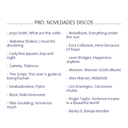
PRO. NOVEDADES DISCOS
Jorja Smith, What are the odds
Nickelback, Everything under
the sun
Alabama Shakes, I must be
dreaming
Ezra Collective, Here because
of hope
Carly Rae Jepsen, Day and
night
Leon Bridges, Happiness
anytime
Camela, Titánicos
Weezer, Weezer (Gold album)
The Script, The user's guide to
being human
Alex Warren, Wildchild
beabadoobee, Pylon
Los Enemigos, Canciones
chulas
Beck, Ride lonesome
Roger Taylor, Violence insane
in a beautiful world
Ellie Goulding, I know too
much
Becky G, Baraja bendita