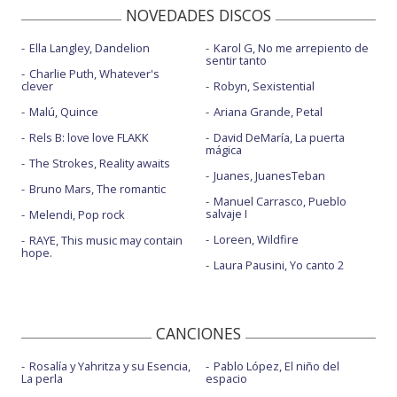
NOVEDADES DISCOS
Ella Langley, Dandelion
Karol G, No me arrepiento de
sentir tanto
Charlie Puth, Whatever's
clever
Robyn, Sexistential
Malú, Quince
Ariana Grande, Petal
Rels B: love love FLAKK
David DeMaría, La puerta
mágica
The Strokes, Reality awaits
Juanes, JuanesTeban
Bruno Mars, The romantic
Manuel Carrasco, Pueblo
salvaje I
Melendi, Pop rock
Loreen, Wildfire
RAYE, This music may contain
hope.
Laura Pausini, Yo canto 2
CANCIONES
Rosalía y Yahritza y su Esencia,
Pablo López, El niño del
La perla
espacio