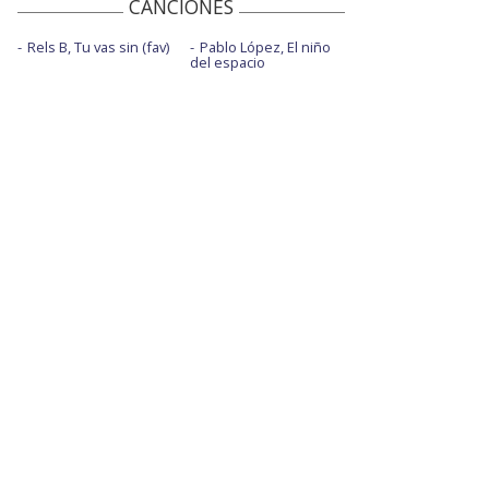
CANCIONES
Rels B, Tu vas sin (fav)
Pablo López, El niño
del espacio