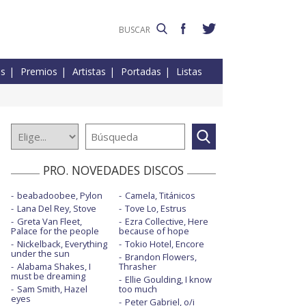
es
Premios
Artistas
Portadas
Listas
PRO. NOVEDADES DISCOS
beabadoobee, Pylon
Camela, Titánicos
Lana Del Rey, Stove
Tove Lo, Estrus
Greta Van Fleet,
Ezra Collective, Here
Palace for the people
because of hope
Nickelback, Everything
Tokio Hotel, Encore
under the sun
Brandon Flowers,
Alabama Shakes, I
Thrasher
must be dreaming
Ellie Goulding, I know
Sam Smith, Hazel
too much
eyes
Peter Gabriel, o/i