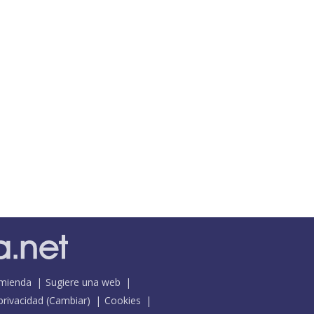
mienda
Sugiere una web
 privacidad
(
Cambiar
)
Cookies