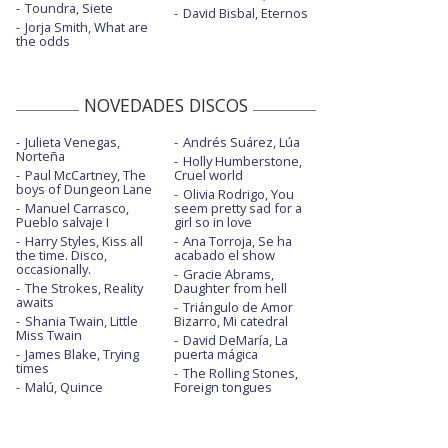
Toundra, Siete
David Bisbal, Eternos
Jorja Smith, What are
the odds
NOVEDADES DISCOS
Julieta Venegas,
Andrés Suárez, Lúa
Norteña
Holly Humberstone,
Paul McCartney, The
Cruel world
boys of Dungeon Lane
Olivia Rodrigo, You
Manuel Carrasco,
seem pretty sad for a
Pueblo salvaje I
girl so in love
Harry Styles, Kiss all
Ana Torroja, Se ha
the time. Disco,
acabado el show
occasionally.
Gracie Abrams,
The Strokes, Reality
Daughter from hell
awaits
Triángulo de Amor
Shania Twain, Little
Bizarro, Mi catedral
Miss Twain
David DeMaría, La
James Blake, Trying
puerta mágica
times
The Rolling Stones,
Malú, Quince
Foreign tongues