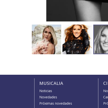
MUSICALIA
C
Noticias
Not
Novedades
Car
Próximas novedades
Pr