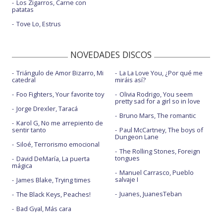
Los Zigarros, Carne con
patatas
Tove Lo, Estrus
NOVEDADES DISCOS
Triángulo de Amor Bizarro, Mi
La La Love You, ¿Por qué me
catedral
miráis así?
Foo Fighters, Your favorite toy
Olivia Rodrigo, You seem
pretty sad for a girl so in love
Jorge Drexler, Taracá
Bruno Mars, The romantic
Karol G, No me arrepiento de
sentir tanto
Paul McCartney, The boys of
Dungeon Lane
Siloé, Terrorismo emocional
The Rolling Stones, Foreign
tongues
David DeMaría, La puerta
mágica
Manuel Carrasco, Pueblo
salvaje I
James Blake, Trying times
Juanes, JuanesTeban
The Black Keys, Peaches!
Bad Gyal, Más cara