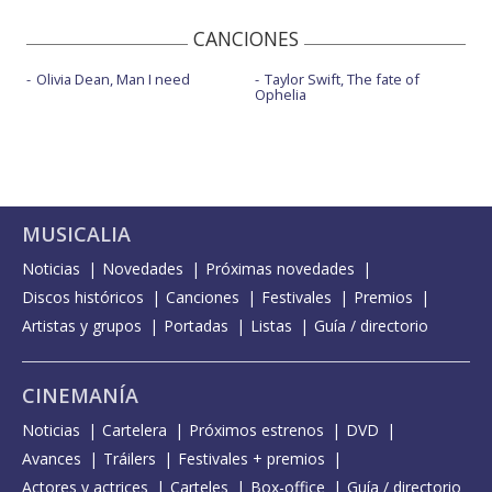
CANCIONES
Olivia Dean, Man I need
Taylor Swift, The fate of
Ophelia
MUSICALIA
Noticias
Novedades
Próximas novedades
Discos históricos
Canciones
Festivales
Premios
Artistas y grupos
Portadas
Listas
Guía / directorio
CINEMANÍA
Noticias
Cartelera
Próximos estrenos
DVD
Avances
Tráilers
Festivales + premios
Actores y actrices
Carteles
Box-office
Guía / directorio