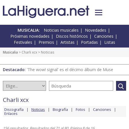
MUSICALIA:
Noticias musicales
Novedades
Próximas novedades
Discos históricos
Canciones
Festivales
Premios
Artistas
Portadas
Listas
Musicalia
>
Charli xcx
> Noticias
Destacado:
'The wow! signal' es el décimo álbum de Muse
Charli xcx
Discografía
Noticias
Biografía
Fotos
Canciones
Enlaces
156 resultados. Resultados del 71 al 80. Página 8 de 16