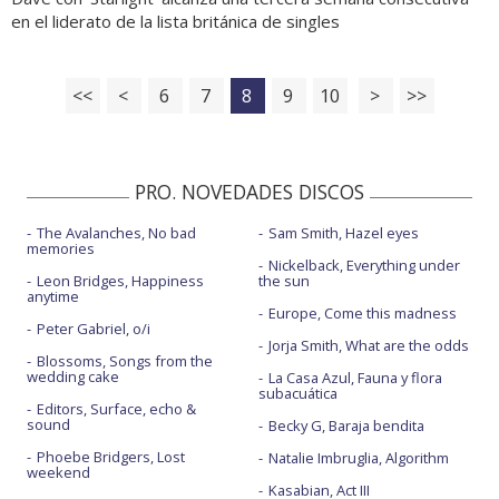
en el liderato de la lista británica de singles
<<
<
6
7
8
9
10
>
>>
PRO. NOVEDADES DISCOS
The Avalanches, No bad
Sam Smith, Hazel eyes
memories
Nickelback, Everything under
Leon Bridges, Happiness
the sun
anytime
Europe, Come this madness
Peter Gabriel, o/i
Jorja Smith, What are the odds
Blossoms, Songs from the
wedding cake
La Casa Azul, Fauna y flora
subacuática
Editors, Surface, echo &
sound
Becky G, Baraja bendita
Phoebe Bridgers, Lost
Natalie Imbruglia, Algorithm
weekend
Kasabian, Act III