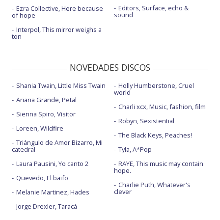
Editors, Surface, echo &
Ezra Collective, Here because
sound
of hope
Interpol, This mirror weighs a
ton
NOVEDADES DISCOS
Shania Twain, Little Miss Twain
Holly Humberstone, Cruel
world
Ariana Grande, Petal
Charli xcx, Music, fashion, film
Sienna Spiro, Visitor
Robyn, Sexistential
Loreen, Wildfire
The Black Keys, Peaches!
Triángulo de Amor Bizarro, Mi
catedral
Tyla, A*Pop
Laura Pausini, Yo canto 2
RAYE, This music may contain
hope.
Quevedo, El baifo
Charlie Puth, Whatever's
clever
Melanie Martinez, Hades
Jorge Drexler, Taracá