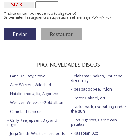
*Indica un campo requerido (obligatorio)
Se permiten las siguientes etiquetas en el mensaje <b> <i> <u>
PRO. NOVEDADES DISCOS
Lana Del Rey, Stove
Alabama Shakes, I must be
dreaming
Alex Warren, Wildchild
beabadoobee, Pylon
Natalie Imbruglia, Algorithm
Peter Gabriel, o/i
Weezer, Weezer (Gold album)
Nickelback, Everything under
the sun
Camela, Titánicos
Los Zigarros, Carne con
Carly Rae Jepsen, Day and
patatas
night
Kasabian, Act III
Jorja Smith, What are the odds