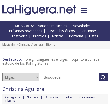
MUSICALIA:
Noticias musicales
Novedades
Próximas novedades
Discos históricos
Canciones
Festivales
Premios
Artistas
Portadas
Listas
Musicalia
>
Christina Aguilera
> Bionic
Destacado:
'Foreign tongues' es el vigesimoquinto álbum de
estudio de los Rolling Stones
Christina Aguilera
Discografía
Noticias
Biografía
Fotos
Canciones
Enlaces