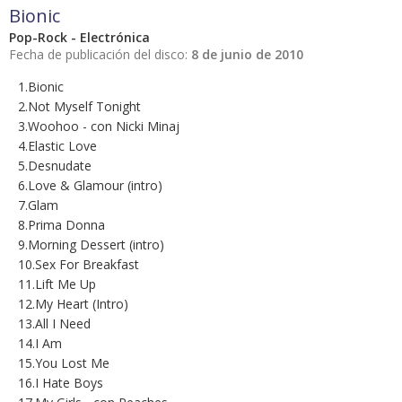
Bionic
Pop-Rock - Electrónica
Fecha de publicación del disco:
8 de junio de 2010
1.Bionic
2.Not Myself Tonight
3.Woohoo - con Nicki Minaj
4.Elastic Love
5.Desnudate
6.Love & Glamour (intro)
7.Glam
8.Prima Donna
9.Morning Dessert (intro)
10.Sex For Breakfast
11.Lift Me Up
12.My Heart (Intro)
13.All I Need
14.I Am
15.You Lost Me
16.I Hate Boys