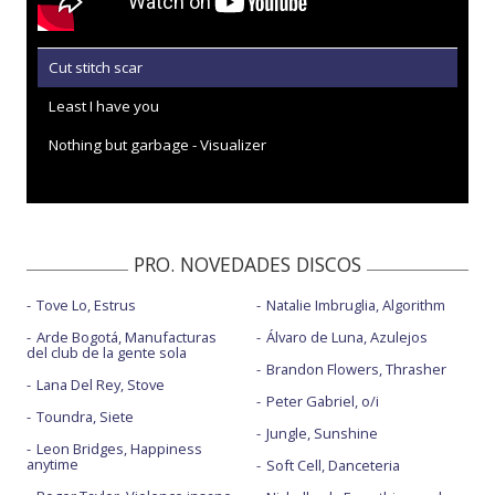
Cut stitch scar
Least I have you
Nothing but garbage - Visualizer
PRO. NOVEDADES DISCOS
Tove Lo, Estrus
Natalie Imbruglia, Algorithm
Arde Bogotá, Manufacturas
Álvaro de Luna, Azulejos
del club de la gente sola
Brandon Flowers, Thrasher
Lana Del Rey, Stove
Peter Gabriel, o/i
Toundra, Siete
Jungle, Sunshine
Leon Bridges, Happiness
anytime
Soft Cell, Danceteria