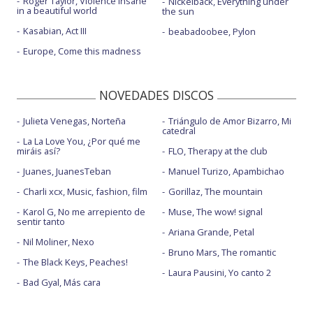
Roger Taylor, Violence insane
Nickelback, Everything under
in a beautiful world
the sun
Kasabian, Act III
beabadoobee, Pylon
Europe, Come this madness
NOVEDADES DISCOS
Julieta Venegas, Norteña
Triángulo de Amor Bizarro, Mi
catedral
La La Love You, ¿Por qué me
miráis así?
FLO, Therapy at the club
Juanes, JuanesTeban
Manuel Turizo, Apambichao
Charli xcx, Music, fashion, film
Gorillaz, The mountain
Karol G, No me arrepiento de
Muse, The wow! signal
sentir tanto
Ariana Grande, Petal
Nil Moliner, Nexo
Bruno Mars, The romantic
The Black Keys, Peaches!
Laura Pausini, Yo canto 2
Bad Gyal, Más cara