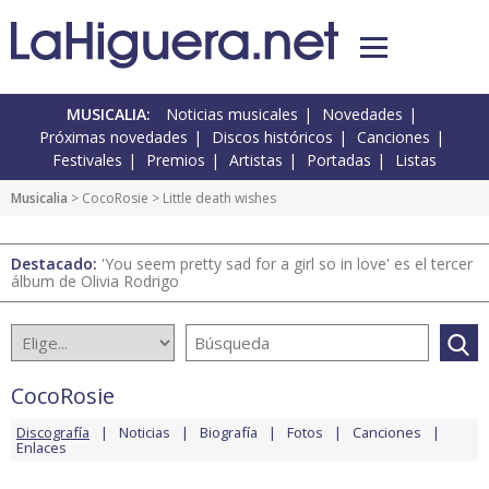
MUSICALIA:
Noticias musicales
Novedades
Próximas novedades
Discos históricos
Canciones
Festivales
Premios
Artistas
Portadas
Listas
Musicalia
>
CocoRosie
> Little death wishes
Destacado:
'You seem pretty sad for a girl so in love' es el tercer
álbum de Olivia Rodrigo
CocoRosie
Discografía
Noticias
Biografía
Fotos
Canciones
Enlaces