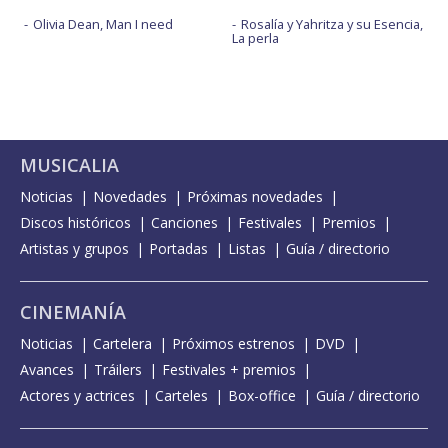
Olivia Dean, Man I need
Rosalía y Yahritza y su Esencia,
La perla
MUSICALIA
Noticias
Novedades
Próximas novedades
Discos históricos
Canciones
Festivales
Premios
Artistas y grupos
Portadas
Listas
Guía / directorio
CINEMANÍA
Noticias
Cartelera
Próximos estrenos
DVD
Avances
Tráilers
Festivales + premios
Actores y actrices
Carteles
Box-office
Guía / directorio