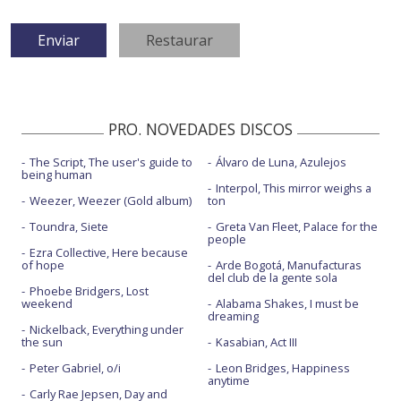
PRO. NOVEDADES DISCOS
The Script, The user's guide to
Álvaro de Luna, Azulejos
being human
Interpol, This mirror weighs a
Weezer, Weezer (Gold album)
ton
Toundra, Siete
Greta Van Fleet, Palace for the
people
Ezra Collective, Here because
of hope
Arde Bogotá, Manufacturas
del club de la gente sola
Phoebe Bridgers, Lost
weekend
Alabama Shakes, I must be
dreaming
Nickelback, Everything under
the sun
Kasabian, Act III
Peter Gabriel, o/i
Leon Bridges, Happiness
anytime
Carly Rae Jepsen, Day and