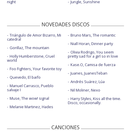
night
Jungle, Sunshine
NOVEDADES DISCOS
Triángulo de Amor Bizarro, Mi
Bruno Mars, The romantic
catedral
Niall Horan, Dinner party
Gorillaz, The mountain
Olivia Rodrigo, You seem
Holly Humberstone, Cruel
pretty sad for a girl so in love
world
Kase.O, Camisa de fuerza
Foo Fighters, Your favorite toy
Juanes, JuanesTeban
Quevedo, El baifo
Andrés Suárez, Lúa
Manuel Carrasco, Pueblo
salvaje I
Nil Moliner, Nexo
Muse, The wow! signal
Harry Styles, Kiss all the time.
Disco, occasionally.
Melanie Martinez, Hades
CANCIONES