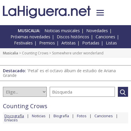
MUSICALIA:
Noticias musicales
Novedades
Próximas novedades
Discos históricos
Canciones
Festivales
Premios
Artistas
Portadas
Listas
Musicalia
>
Counting Crows
> Somewhere under wonderland
Destacado:
'Petal' es el octavo álbum de estudio de Ariana
Grande
Counting Crows
Discografía
Noticias
Biografía
Fotos
Canciones
Enlaces