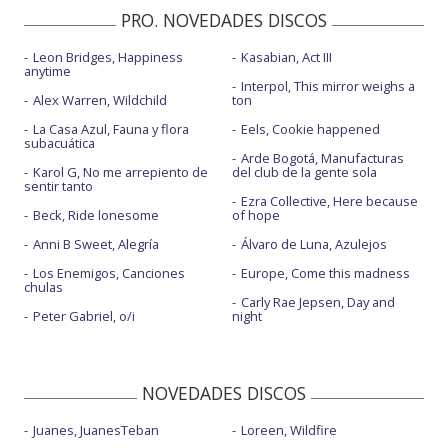
PRO. NOVEDADES DISCOS
Leon Bridges, Happiness
Kasabian, Act III
anytime
Interpol, This mirror weighs a
Alex Warren, Wildchild
ton
La Casa Azul, Fauna y flora
Eels, Cookie happened
subacuática
Arde Bogotá, Manufacturas
Karol G, No me arrepiento de
del club de la gente sola
sentir tanto
Ezra Collective, Here because
Beck, Ride lonesome
of hope
Anni B Sweet, Alegría
Álvaro de Luna, Azulejos
Los Enemigos, Canciones
Europe, Come this madness
chulas
Carly Rae Jepsen, Day and
Peter Gabriel, o/i
night
NOVEDADES DISCOS
Juanes, JuanesTeban
Loreen, Wildfire