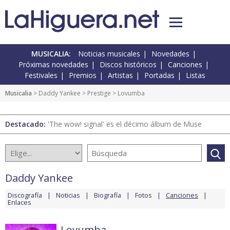
MUSICALIA:
Noticias musicales
Novedades
Próximas novedades
Discos históricos
Canciones
Festivales
Premios
Artistas
Portadas
Listas
Musicalia
>
Daddy Yankee
>
Prestige
> Lovumba
Destacado:
'The wow! signal' es el décimo álbum de Muse
Daddy Yankee
Discografía
Noticias
Biografía
Fotos
Canciones
Enlaces
Lovumba