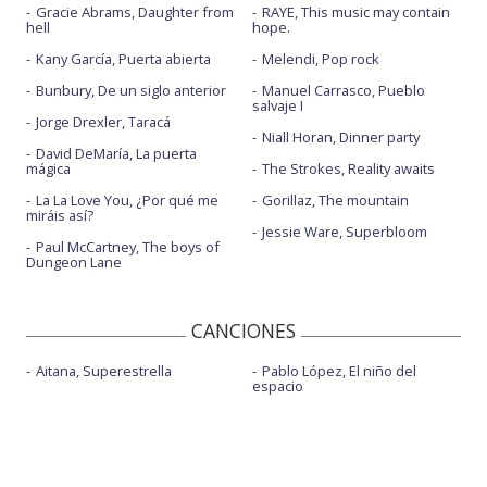
Gracie Abrams, Daughter from
RAYE, This music may contain
hell
hope.
Kany García, Puerta abierta
Melendi, Pop rock
Bunbury, De un siglo anterior
Manuel Carrasco, Pueblo
salvaje I
Jorge Drexler, Taracá
Niall Horan, Dinner party
David DeMaría, La puerta
mágica
The Strokes, Reality awaits
La La Love You, ¿Por qué me
Gorillaz, The mountain
miráis así?
Jessie Ware, Superbloom
Paul McCartney, The boys of
Dungeon Lane
CANCIONES
Aitana, Superestrella
Pablo López, El niño del
espacio