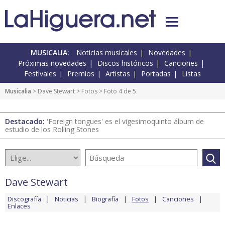
MUSICALIA:
Noticias musicales
Novedades
Próximas novedades
Discos históricos
Canciones
Festivales
Premios
Artistas
Portadas
Listas
Musicalia
>
Dave Stewart
>
Fotos
> Foto 4 de 5
Destacado:
'Foreign tongues' es el vigesimoquinto álbum de
estudio de los Rolling Stones
Dave Stewart
Discografía
Noticias
Biografía
Fotos
Canciones
Enlaces