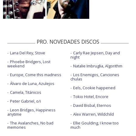
PRO. NOVEDADES DISCOS
Lana Del Rey, Stove
Carly Rae Jepsen, Day and
night
Phoebe Bridgers, Lost
weekend
Natalie Imbruglia, Algorithm
Europe, Come this madness
Los Enemigos, Canciones
chulas
Álvaro de Luna, Azulejos
Eels, Cookie happened
Camela, Titánicos
Tokio Hotel, Encore
Peter Gabriel, o/i
David Bisbal, Eternos
Leon Bridges, Happiness
anytime
Alex Warren, Wildchild
The Avalanches, No bad
Ellie Goulding, I know too
memories
much