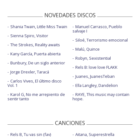
NOVEDADES DISCOS
Shania Twain, Little Miss Twain
Manuel Carrasco, Pueblo
salvaje I
Sienna Spiro, Visitor
Siloé, Terrorismo emocional
The Strokes, Reality awaits
Malú, Quince
Kany García, Puerta abierta
Robyn, Sexistential
Bunbury, De un siglo anterior
Rels B: love love FLAKK
Jorge Drexler, Taracá
Juanes, JuanesTeban
Carlos Vives, El último disco
Vol. 1
Ella Langley, Dandelion
Karol G, No me arrepiento de
RAYE, This music may contain
sentir tanto
hope.
CANCIONES
Rels B, Tu vas sin (fav)
Aitana, Superestrella