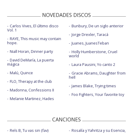
NOVEDADES DISCOS
Carlos Vives, El último disco
Bunbury, De un siglo anterior
Vol. 1
Jorge Drexler, Taracá
RAYE, This music may contain
hope.
Juanes, JuanesTeban
Niall Horan, Dinner party
Holly Humberstone, Cruel
world
David DeMaría, La puerta
mágica
Laura Pausini, Yo canto 2
Malú, Quince
Gracie Abrams, Daughter from
hell
FLO, Therapy at the club
James Blake, Trying times
Madonna, Confessions II
Foo Fighters, Your favorite toy
Melanie Martinez, Hades
CANCIONES
Rels B, Tu vas sin (fav)
Rosalía y Yahritza y su Esencia,