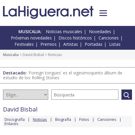
MUSICALIA:
Noticias musicales
Novedades
Próximas novedades
Discos históricos
Canciones
Festivales
Premios
Artistas
Portadas
Listas
Musicalia
>
David Bisbal
> Noticias
Destacado:
'Foreign tongues' es el vigesimoquinto álbum de
estudio de los Rolling Stones
David Bisbal
Discografía
Noticias
Biografía
Fotos
Canciones
Enlaces