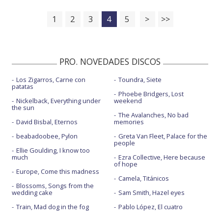
1
2
3
4
5
>
>>
PRO. NOVEDADES DISCOS
Los Zigarros, Carne con
Toundra, Siete
patatas
Phoebe Bridgers, Lost
Nickelback, Everything under
weekend
the sun
The Avalanches, No bad
David Bisbal, Eternos
memories
beabadoobee, Pylon
Greta Van Fleet, Palace for the
people
Ellie Goulding, I know too
much
Ezra Collective, Here because
of hope
Europe, Come this madness
Camela, Titánicos
Blossoms, Songs from the
wedding cake
Sam Smith, Hazel eyes
Train, Mad dog in the fog
Pablo López, El cuatro