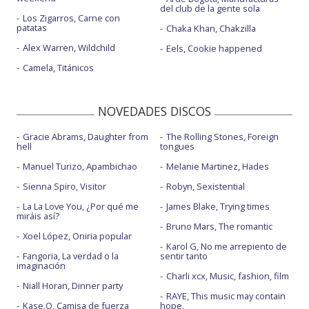
del club de la gente sola
Los Zigarros, Carne con
patatas
Chaka Khan, Chakzilla
Alex Warren, Wildchild
Eels, Cookie happened
Camela, Titánicos
NOVEDADES DISCOS
Gracie Abrams, Daughter from
The Rolling Stones, Foreign
hell
tongues
Manuel Turizo, Apambichao
Melanie Martinez, Hades
Sienna Spiro, Visitor
Robyn, Sexistential
La La Love You, ¿Por qué me
James Blake, Trying times
miráis así?
Bruno Mars, The romantic
Xoel López, Oniria popular
Karol G, No me arrepiento de
Fangoria, La verdad o la
sentir tanto
imaginación
Charli xcx, Music, fashion, film
Niall Horan, Dinner party
RAYE, This music may contain
Kase.O, Camisa de fuerza
hope.