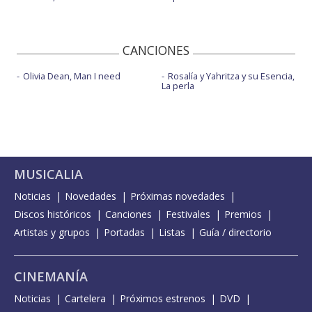
CANCIONES
Olivia Dean, Man I need
Rosalía y Yahritza y su Esencia,
La perla
MUSICALIA
Noticias
Novedades
Próximas novedades
Discos históricos
Canciones
Festivales
Premios
Artistas y grupos
Portadas
Listas
Guía / directorio
CINEMANÍA
Noticias
Cartelera
Próximos estrenos
DVD