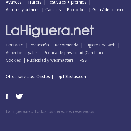
Avances
Tráilers
Festivales + premios
Actores y actrices
Carteles
Box-office
Guía / directorio
Contacto
Redacción
Recomienda
Sugiere una web
Aspectos legales
Política de privacidad
(
Cambiar
)
Cookies
Publicidad y webmasters
RSS
Otros servicios:
Chistes
|
Top10Listas.com
LaHiguera.net. Todos los derechos reservados