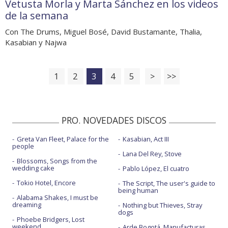
Vetusta Morla y Marta Sánchez en los videos
de la semana
Con The Drums, Miguel Bosé, David Bustamante, Thalia,
Kasabian y Najwa
1
2
3
4
5
>
>>
PRO. NOVEDADES DISCOS
Greta Van Fleet, Palace for the
Kasabian, Act III
people
Lana Del Rey, Stove
Blossoms, Songs from the
wedding cake
Pablo López, El cuatro
Tokio Hotel, Encore
The Script, The user's guide to
being human
Alabama Shakes, I must be
dreaming
Nothing but Thieves, Stray
dogs
Phoebe Bridgers, Lost
weekend
Arde Bogotá, Manufacturas