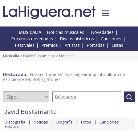
MUSICALIA:
Noticias musicales
Novedades
Próximas novedades
Discos históricos
Canciones
Festivales
Premios
Artistas
Portadas
Listas
Musicalia
>
David Bustamante
> Noticias
Destacado:
'Foreign tongues' es el vigesimoquinto álbum de
estudio de los Rolling Stones
David Bustamante
Discografía
Noticias
Biografía
Fotos
Canciones
Enlaces