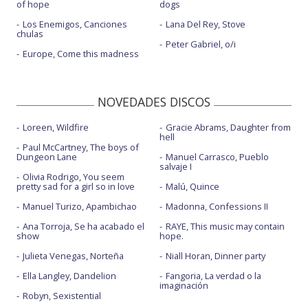
of hope
dogs
Los Enemigos, Canciones
Lana Del Rey, Stove
chulas
Peter Gabriel, o/i
Europe, Come this madness
NOVEDADES DISCOS
Loreen, Wildfire
Gracie Abrams, Daughter from
hell
Paul McCartney, The boys of
Dungeon Lane
Manuel Carrasco, Pueblo
salvaje I
Olivia Rodrigo, You seem
pretty sad for a girl so in love
Malú, Quince
Manuel Turizo, Apambichao
Madonna, Confessions II
Ana Torroja, Se ha acabado el
RAYE, This music may contain
show
hope.
Julieta Venegas, Norteña
Niall Horan, Dinner party
Ella Langley, Dandelion
Fangoria, La verdad o la
imaginación
Robyn, Sexistential