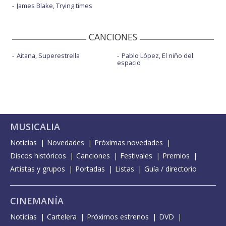
James Blake, Trying times
CANCIONES
Aitana, Superestrella
Pablo López, El niño del
espacio
MUSICALIA
Noticias
Novedades
Próximas novedades
Discos históricos
Canciones
Festivales
Premios
Artistas y grupos
Portadas
Listas
Guía / directorio
CINEMANÍA
Noticias
Cartelera
Próximos estrenos
DVD