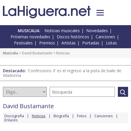
MUSICALIA:
Noticias musicales
Novedades
Próximas novedades
Discos históricos
Canciones
Festivales
Premios
Artistas
Portadas
Listas
Musicalia
>
David Bustamante
> Noticias
Destacado:
'Confessions II' es el regreso a la pista de baile de
Madonna
David Bustamante
Discografía
Noticias
Biografía
Fotos
Canciones
Enlaces