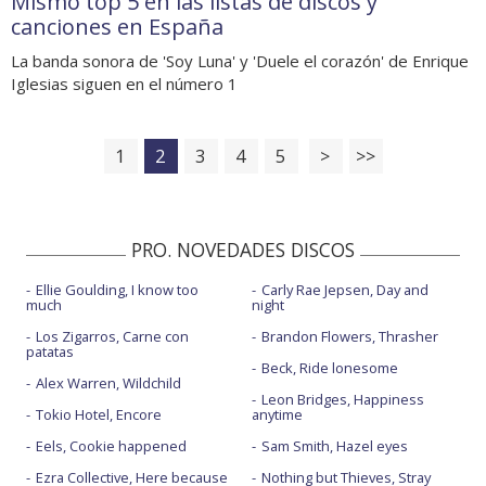
Mismo top 5 en las listas de discos y
canciones en España
La banda sonora de 'Soy Luna' y 'Duele el corazón' de Enrique
Iglesias siguen en el número 1
1
2
3
4
5
>
>>
PRO. NOVEDADES DISCOS
Ellie Goulding, I know too
Carly Rae Jepsen, Day and
much
night
Los Zigarros, Carne con
Brandon Flowers, Thrasher
patatas
Beck, Ride lonesome
Alex Warren, Wildchild
Leon Bridges, Happiness
Tokio Hotel, Encore
anytime
Eels, Cookie happened
Sam Smith, Hazel eyes
Ezra Collective, Here because
Nothing but Thieves, Stray