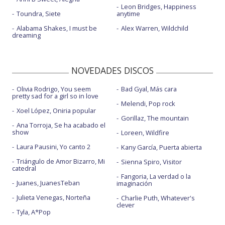
Leon Bridges, Happiness
Toundra, Siete
anytime
Alabama Shakes, I must be
Alex Warren, Wildchild
dreaming
NOVEDADES DISCOS
Olivia Rodrigo, You seem
Bad Gyal, Más cara
pretty sad for a girl so in love
Melendi, Pop rock
Xoel López, Oniria popular
Gorillaz, The mountain
Ana Torroja, Se ha acabado el
show
Loreen, Wildfire
Laura Pausini, Yo canto 2
Kany García, Puerta abierta
Triángulo de Amor Bizarro, Mi
Sienna Spiro, Visitor
catedral
Fangoria, La verdad o la
Juanes, JuanesTeban
imaginación
Julieta Venegas, Norteña
Charlie Puth, Whatever's
clever
Tyla, A*Pop