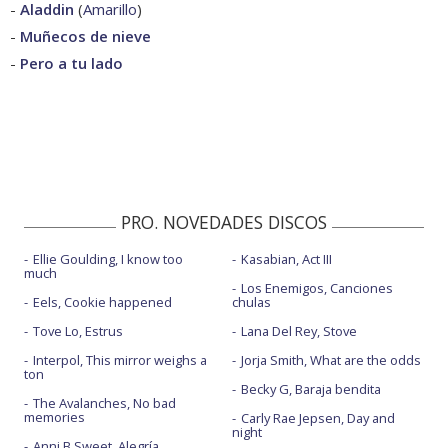
-
Aladdin
(
Amarillo
)
-
Muñecos de nieve
-
Pero a tu lado
PRO. NOVEDADES DISCOS
Ellie Goulding, I know too
Kasabian, Act III
much
Los Enemigos, Canciones
Eels, Cookie happened
chulas
Tove Lo, Estrus
Lana Del Rey, Stove
Interpol, This mirror weighs a
Jorja Smith, What are the odds
ton
Becky G, Baraja bendita
The Avalanches, No bad
memories
Carly Rae Jepsen, Day and
night
Anni B Sweet, Alegría