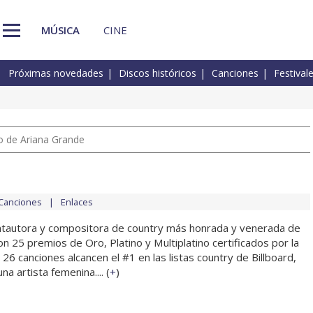
MÚSICA
CINE
Próximas novedades
Discos históricos
Canciones
Festival
io de Ariana Grande
Canciones
Enlaces
antautora y compositora de country más honrada y venerada de
n 25 premios de Oro, Platino y Multiplatino certificados por la
26 canciones alcancen el #1 en las listas country de Billboard,
a artista femenina.... (
+
)