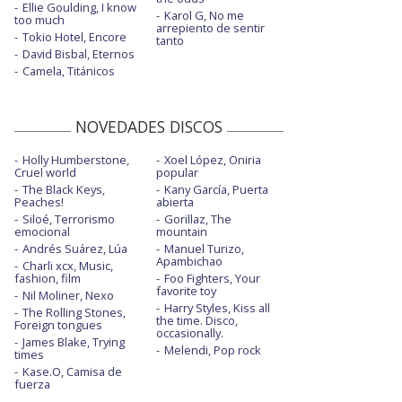
Ellie Goulding, I know
Karol G, No me
too much
arrepiento de sentir
Tokio Hotel, Encore
tanto
David Bisbal, Eternos
Camela, Titánicos
NOVEDADES DISCOS
Holly Humberstone,
Xoel López, Oniria
Cruel world
popular
The Black Keys,
Kany García, Puerta
Peaches!
abierta
Siloé, Terrorismo
Gorillaz, The
emocional
mountain
Andrés Suárez, Lúa
Manuel Turizo,
Apambichao
Charli xcx, Music,
fashion, film
Foo Fighters, Your
favorite toy
Nil Moliner, Nexo
Harry Styles, Kiss all
The Rolling Stones,
the time. Disco,
Foreign tongues
occasionally.
James Blake, Trying
Melendi, Pop rock
times
Kase.O, Camisa de
fuerza