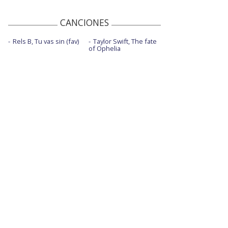
CANCIONES
Rels B, Tu vas sin (fav)
Taylor Swift, The fate
of Ophelia