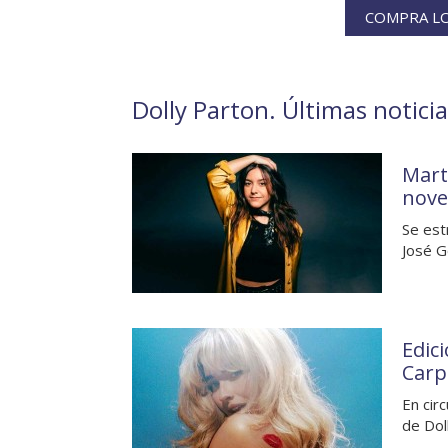
COMPRA LO
Dolly Parton. Últimas noticia
Mart
nove
Se est
José G
Edic
Carp
En circ
de Dol