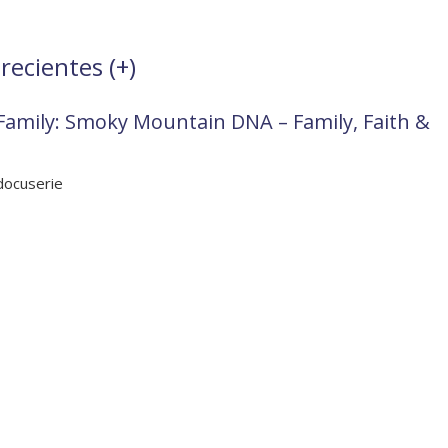
recientes (
+
)
 Family: Smoky Mountain DNA – Family, Faith &
docuserie