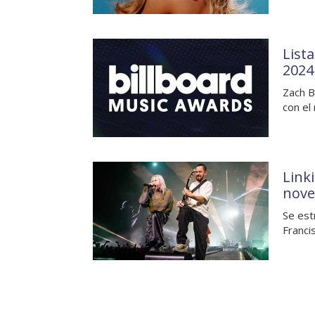
List
2024
Zach B
con el
Link
nove
Se est
Franci