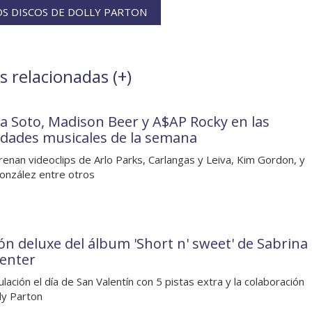
S DISCOS DE DOLLY PARTON
s relacionadas (
+
)
a Soto, Madison Beer y A$AP Rocky en las
dades musicales de la semana
renan videoclips de Arlo Parks, Carlangas y Leiva, Kim Gordon, y
onzález entre otros
ión deluxe del álbum 'Short n' sweet' de Sabrina
enter
ulación el día de San Valentín con 5 pistas extra y la colaboración
ly Parton