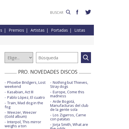
es
Premios
Artistas
Portadas
Listas
PRO. NOVEDADES DISCOS
Phoebe Bridgers, Lost
Nothing but Thieves,
weekend
Stray dogs
Kasabian, Act III
Europe, Come this
madness
Pablo López, El cuatro
Arde Bogotá,
Train, Mad dog in the
Manufacturas del club
fog
de la gente sola
Weezer, Weezer
Los Zigarros, Carne
(Gold album)
con patatas
Interpol, This mirror
Jorja Smith, What are
weighs a ton
the odds