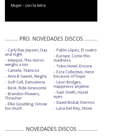
Mujer - con la letra
PRO. NOVEDADES DISCOS
Carly Rae Jepsen, Day
Pablo López, El cuatro
and night
Europe, Come this
Interpol, This mirror
madness
weighs a ton
Tokio Hotel, Encore
Camela, Titánicos
Ezra Collective, Here
Anni B Sweet, Alegría
because of hope
Soft Cell, Danceteria
Leon Bridges,
Happiness anytime
Beck, Ride lonesome
Sam Smith, Hazel
Brandon Flowers,
eyes
Thrasher
David Bisbal, Eternos
Ellie Goulding, I know
too much
Lana Del Rey, Stove
NOVEDADES DISCOS