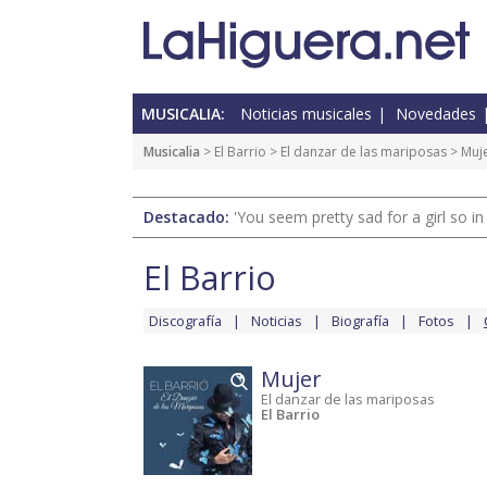
MUSICALIA:
Noticias musicales
Novedades
Musicalia
>
El Barrio
>
El danzar de las mariposas
> Muj
Destacado:
'You seem pretty sad for a girl so in
El Barrio
Discografía
Noticias
Biografía
Fotos
Mujer
El danzar de las mariposas
El Barrio