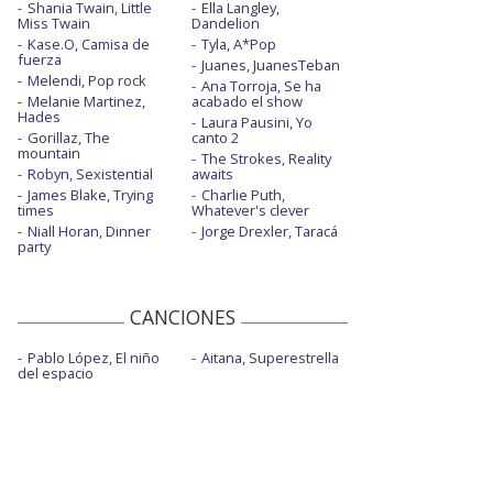
Shania Twain, Little
Ella Langley,
Miss Twain
Dandelion
Kase.O, Camisa de
Tyla, A*Pop
fuerza
Juanes, JuanesTeban
Melendi, Pop rock
Ana Torroja, Se ha
Melanie Martinez,
acabado el show
Hades
Laura Pausini, Yo
Gorillaz, The
canto 2
mountain
The Strokes, Reality
Robyn, Sexistential
awaits
James Blake, Trying
Charlie Puth,
times
Whatever's clever
Niall Horan, Dinner
Jorge Drexler, Taracá
party
CANCIONES
Pablo López, El niño
Aitana, Superestrella
del espacio