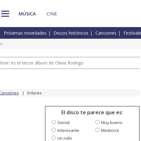
MÚSICA
CINE
Próximas novedades
Discos históricos
Canciones
Festival
er
 love' es el tercer álbum de Olivia Rodrigo
Canciones
Enlaces
El disco te parece que es:
Genial
Muy bueno
Interesante
Mediocre
Un rollo