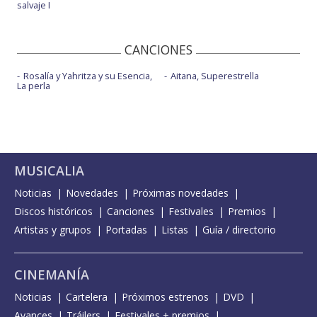
salvaje I
CANCIONES
Rosalía y Yahritza y su Esencia,
Aitana, Superestrella
La perla
MUSICALIA
Noticias
Novedades
Próximas novedades
Discos históricos
Canciones
Festivales
Premios
Artistas y grupos
Portadas
Listas
Guía / directorio
CINEMANÍA
Noticias
Cartelera
Próximos estrenos
DVD
Avances
Tráilers
Festivales + premios