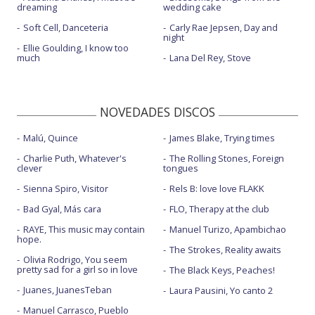
dreaming
wedding cake
Soft Cell, Danceteria
Carly Rae Jepsen, Day and
night
Ellie Goulding, I know too
much
Lana Del Rey, Stove
NOVEDADES DISCOS
Malú, Quince
James Blake, Trying times
Charlie Puth, Whatever's
The Rolling Stones, Foreign
clever
tongues
Sienna Spiro, Visitor
Rels B: love love FLAKK
Bad Gyal, Más cara
FLO, Therapy at the club
RAYE, This music may contain
Manuel Turizo, Apambichao
hope.
The Strokes, Reality awaits
Olivia Rodrigo, You seem
pretty sad for a girl so in love
The Black Keys, Peaches!
Juanes, JuanesTeban
Laura Pausini, Yo canto 2
Manuel Carrasco, Pueblo