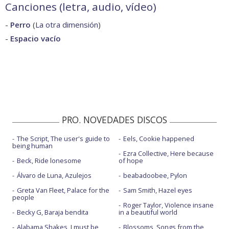
Canciones (letra, audio, vídeo)
-
Perro
(
La otra dimensión
)
-
Espacio vacío
PRO. NOVEDADES DISCOS
The Script, The user's guide to
Eels, Cookie happened
being human
Ezra Collective, Here because
Beck, Ride lonesome
of hope
Álvaro de Luna, Azulejos
beabadoobee, Pylon
Greta Van Fleet, Palace for the
Sam Smith, Hazel eyes
people
Roger Taylor, Violence insane
Becky G, Baraja bendita
in a beautiful world
Alabama Shakes, I must be
Blossoms, Songs from the