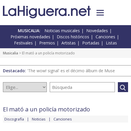
MUSICALIA:
Noticias musicales
Novedades
Próximas novedades
Discos históricos
Canciones
Festivales
Premios
Artistas
Portadas
Listas
Musicalia
> El mató a un policía motorizado
Destacado:
'The wow! signal' es el décimo álbum de Muse
El mató a un policía motorizado
Discografía
Noticias
Canciones