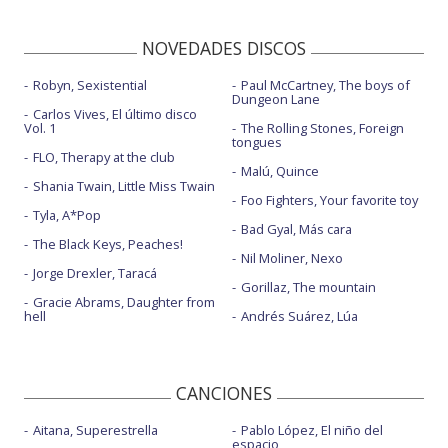
NOVEDADES DISCOS
Robyn, Sexistential
Paul McCartney, The boys of
Dungeon Lane
Carlos Vives, El último disco
Vol. 1
The Rolling Stones, Foreign
tongues
FLO, Therapy at the club
Malú, Quince
Shania Twain, Little Miss Twain
Foo Fighters, Your favorite toy
Tyla, A*Pop
Bad Gyal, Más cara
The Black Keys, Peaches!
Nil Moliner, Nexo
Jorge Drexler, Taracá
Gorillaz, The mountain
Gracie Abrams, Daughter from
hell
Andrés Suárez, Lúa
CANCIONES
Aitana, Superestrella
Pablo López, El niño del
espacio