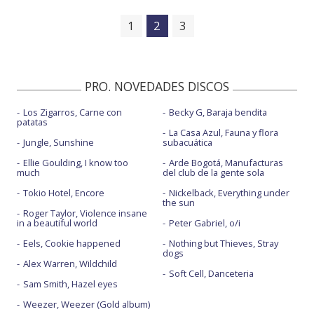
1
2
3
PRO. NOVEDADES DISCOS
Los Zigarros, Carne con
Becky G, Baraja bendita
patatas
La Casa Azul, Fauna y flora
Jungle, Sunshine
subacuática
Ellie Goulding, I know too
Arde Bogotá, Manufacturas
much
del club de la gente sola
Tokio Hotel, Encore
Nickelback, Everything under
the sun
Roger Taylor, Violence insane
in a beautiful world
Peter Gabriel, o/i
Eels, Cookie happened
Nothing but Thieves, Stray
dogs
Alex Warren, Wildchild
Soft Cell, Danceteria
Sam Smith, Hazel eyes
Weezer, Weezer (Gold album)