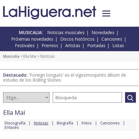
MUSICALIA:
Noticias musicales
Novedades
Próximas novedades
Discos históricos
Canciones
Festivales
Premios
Artistas
Portadas
Listas
Musicalia
>
Ella Mai
> Noticias
Destacado:
'Foreign tongues' es el vigesimoquinto álbum de
estudio de los Rolling Stones
Ella Mai
Discografía
Noticias
Biografía
Fotos
Canciones
Enlaces