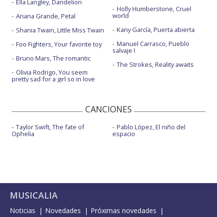
Ella Langley, Dandelion
Holly Humberstone, Cruel
world
Ariana Grande, Petal
Kany García, Puerta abierta
Shania Twain, Little Miss Twain
Manuel Carrasco, Pueblo
Foo Fighters, Your favorite toy
salvaje I
Bruno Mars, The romantic
The Strokes, Reality awaits
Olivia Rodrigo, You seem
pretty sad for a girl so in love
CANCIONES
Taylor Swift, The fate of
Pablo López, El niño del
Ophelia
espacio
MUSICALIA
Noticias
Novedades
Próximas novedades