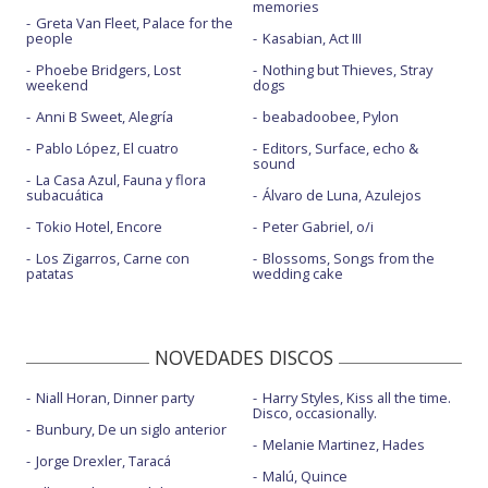
memories
Greta Van Fleet, Palace for the
people
Kasabian, Act III
Phoebe Bridgers, Lost
Nothing but Thieves, Stray
weekend
dogs
Anni B Sweet, Alegría
beabadoobee, Pylon
Pablo López, El cuatro
Editors, Surface, echo &
sound
La Casa Azul, Fauna y flora
subacuática
Álvaro de Luna, Azulejos
Tokio Hotel, Encore
Peter Gabriel, o/i
Los Zigarros, Carne con
Blossoms, Songs from the
patatas
wedding cake
NOVEDADES DISCOS
Niall Horan, Dinner party
Harry Styles, Kiss all the time.
Disco, occasionally.
Bunbury, De un siglo anterior
Melanie Martinez, Hades
Jorge Drexler, Taracá
Malú, Quince