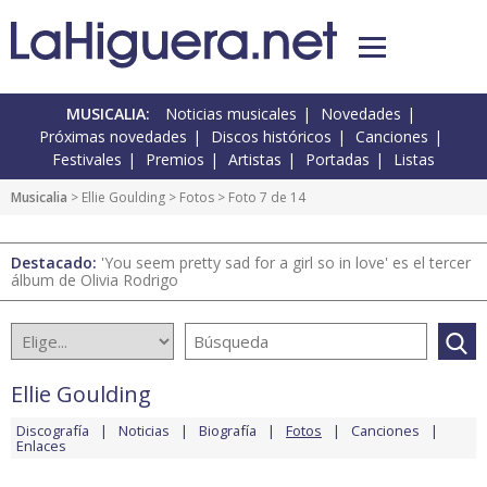
MUSICALIA:
Noticias musicales
Novedades
Próximas novedades
Discos históricos
Canciones
Festivales
Premios
Artistas
Portadas
Listas
Musicalia
>
Ellie Goulding
>
Fotos
> Foto 7 de 14
Destacado:
'You seem pretty sad for a girl so in love' es el tercer
álbum de Olivia Rodrigo
Ellie Goulding
Discografía
Noticias
Biografía
Fotos
Canciones
Enlaces