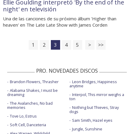
Ellie Goulding interpretó 'By the end of the
night' en televisión
Una de las canciones de su próximo álbum 'Higher than
heaven' en The Late Late Show with James Corden
1
2
3
4
5
>
>>
PRO. NOVEDADES DISCOS
Brandon Flowers, Thrasher
Leon Bridges, Happiness
anytime
Alabama Shakes, I must be
dreaming
Interpol, This mirror weighs a
ton
The Avalanches, No bad
memories
Nothing but Thieves, Stray
dogs
Tove Lo, Estrus
Sam Smith, Hazel eyes
Soft Cell, Danceteria
Jungle, Sunshine
Alex Warren, Wildchild