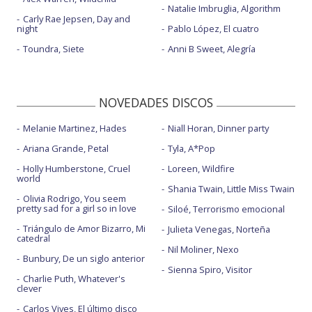
Natalie Imbruglia, Algorithm
Carly Rae Jepsen, Day and
night
Pablo López, El cuatro
Toundra, Siete
Anni B Sweet, Alegría
NOVEDADES DISCOS
Melanie Martinez, Hades
Niall Horan, Dinner party
Ariana Grande, Petal
Tyla, A*Pop
Holly Humberstone, Cruel
Loreen, Wildfire
world
Shania Twain, Little Miss Twain
Olivia Rodrigo, You seem
pretty sad for a girl so in love
Siloé, Terrorismo emocional
Triángulo de Amor Bizarro, Mi
Julieta Venegas, Norteña
catedral
Nil Moliner, Nexo
Bunbury, De un siglo anterior
Sienna Spiro, Visitor
Charlie Puth, Whatever's
clever
Carlos Vives, El último disco