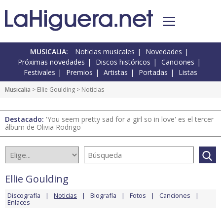
MUSICALIA:
Noticias musicales
Novedades
Próximas novedades
Discos históricos
Canciones
Festivales
Premios
Artistas
Portadas
Listas
Musicalia
>
Ellie Goulding
> Noticias
Destacado:
'You seem pretty sad for a girl so in love' es el tercer
álbum de Olivia Rodrigo
Ellie Goulding
Discografía
Noticias
Biografía
Fotos
Canciones
Enlaces