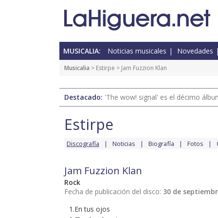
MUSICALIA:
Noticias musicales
Novedades
Musicalia
>
Estirpe
> Jam Fuzzion Klan
Destacado:
'The wow! signal' es el décimo álb
Estirpe
Discografía
Noticias
Biografía
Fotos
Jam Fuzzion Klan
Rock
Fecha de publicación del disco:
30 de septiembr
1.En tus ojos