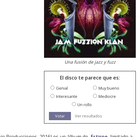
Una fusión de jazz y fuzz
El disco te parece que es:
Genial
Muy bueno
Interesante
Mediocre
Un rollo
Votar
Ver resultados
io Producciones, 2016) es un álbum de
Estirpe
, limitado a