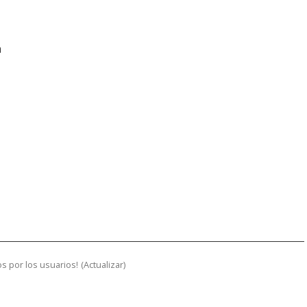
n
s por los usuarios!
(
Actualizar
)