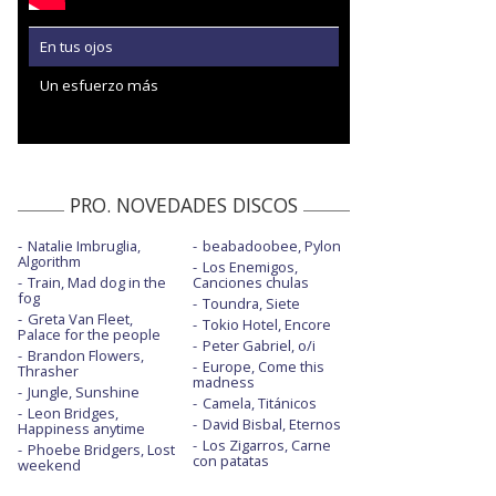
En tus ojos
Un esfuerzo más
PRO. NOVEDADES DISCOS
Natalie Imbruglia,
beabadoobee, Pylon
Algorithm
Los Enemigos,
Train, Mad dog in the
Canciones chulas
fog
Toundra, Siete
Greta Van Fleet,
Tokio Hotel, Encore
Palace for the people
Peter Gabriel, o/i
Brandon Flowers,
Europe, Come this
Thrasher
madness
Jungle, Sunshine
Camela, Titánicos
Leon Bridges,
David Bisbal, Eternos
Happiness anytime
Los Zigarros, Carne
Phoebe Bridgers, Lost
con patatas
weekend