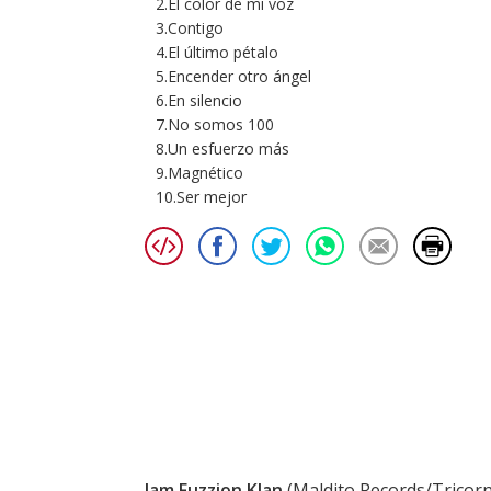
2.El color de mi voz
3.Contigo
4.El último pétalo
5.Encender otro ángel
6.En silencio
7.No somos 100
8.Un esfuerzo más
9.Magnético
10.Ser mejor
Jam Fuzzion Klan
(Maldito Records/Tricorn