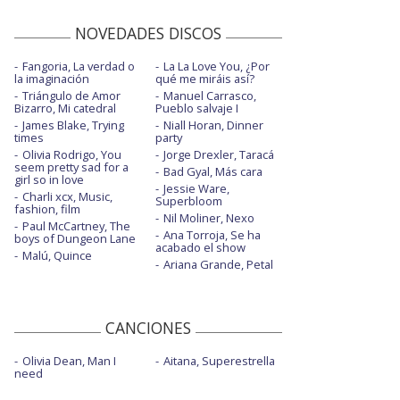
NOVEDADES DISCOS
Fangoria, La verdad o
La La Love You, ¿Por
la imaginación
qué me miráis así?
Triángulo de Amor
Manuel Carrasco,
Bizarro, Mi catedral
Pueblo salvaje I
James Blake, Trying
Niall Horan, Dinner
times
party
Olivia Rodrigo, You
Jorge Drexler, Taracá
seem pretty sad for a
Bad Gyal, Más cara
girl so in love
Jessie Ware,
Charli xcx, Music,
Superbloom
fashion, film
Nil Moliner, Nexo
Paul McCartney, The
Ana Torroja, Se ha
boys of Dungeon Lane
acabado el show
Malú, Quince
Ariana Grande, Petal
CANCIONES
Olivia Dean, Man I
Aitana, Superestrella
need