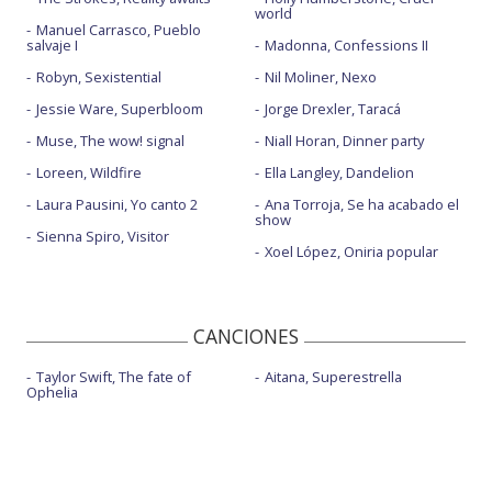
world
Manuel Carrasco, Pueblo
salvaje I
Madonna, Confessions II
Robyn, Sexistential
Nil Moliner, Nexo
Jessie Ware, Superbloom
Jorge Drexler, Taracá
Muse, The wow! signal
Niall Horan, Dinner party
Loreen, Wildfire
Ella Langley, Dandelion
Laura Pausini, Yo canto 2
Ana Torroja, Se ha acabado el
show
Sienna Spiro, Visitor
Xoel López, Oniria popular
CANCIONES
Taylor Swift, The fate of
Aitana, Superestrella
Ophelia