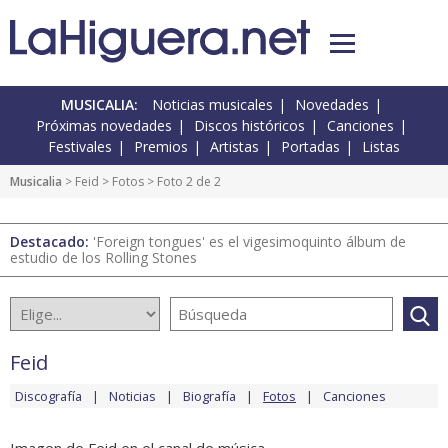
MUSICALIA:
Noticias musicales
Novedades
Próximas novedades
Discos históricos
Canciones
Festivales
Premios
Artistas
Portadas
Listas
Musicalia
>
Feid
>
Fotos
> Foto 2 de 2
Destacado:
'Foreign tongues' es el vigesimoquinto álbum de
estudio de los Rolling Stones
Feid
Discografía
Noticias
Biografía
Fotos
Canciones