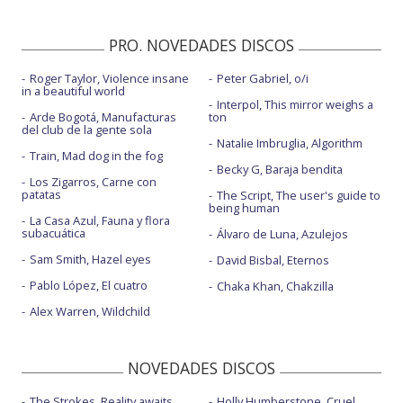
PRO. NOVEDADES DISCOS
Roger Taylor, Violence insane
Peter Gabriel, o/i
in a beautiful world
Interpol, This mirror weighs a
Arde Bogotá, Manufacturas
ton
del club de la gente sola
Natalie Imbruglia, Algorithm
Train, Mad dog in the fog
Becky G, Baraja bendita
Los Zigarros, Carne con
patatas
The Script, The user's guide to
being human
La Casa Azul, Fauna y flora
subacuática
Álvaro de Luna, Azulejos
Sam Smith, Hazel eyes
David Bisbal, Eternos
Pablo López, El cuatro
Chaka Khan, Chakzilla
Alex Warren, Wildchild
NOVEDADES DISCOS
The Strokes, Reality awaits
Holly Humberstone, Cruel