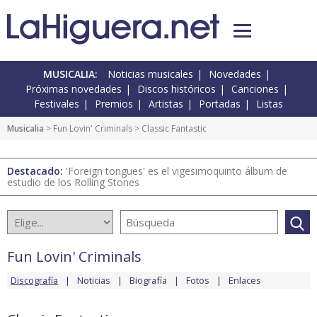
MUSICALIA:
Noticias musicales
Novedades
Próximas novedades
Discos históricos
Canciones
Festivales
Premios
Artistas
Portadas
Listas
Musicalia
>
Fun Lovin' Criminals
> Classic Fantastic
Destacado:
'Foreign tongues' es el vigesimoquinto álbum de
estudio de los Rolling Stones
Fun Lovin' Criminals
Discografía
Noticias
Biografía
Fotos
Enlaces