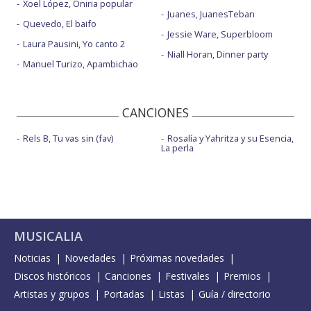
Xoel López, Oniria popular
Juanes, JuanesTeban
Quevedo, El baifo
Jessie Ware, Superbloom
Laura Pausini, Yo canto 2
Niall Horan, Dinner party
Manuel Turizo, Apambichao
CANCIONES
Rels B, Tu vas sin (fav)
Rosalía y Yahritza y su Esencia,
La perla
MUSICALIA
Noticias
Novedades
Próximas novedades
Discos históricos
Canciones
Festivales
Premios
Artistas y grupos
Portadas
Listas
Guía / directorio