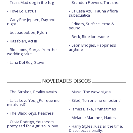
Train, Mad dog in the fog
Brandon Flowers, Thrasher
Tove Lo, Estrus
La Casa Azul, Fauna y flora
subacuática
Carly Rae Jepsen, Day and
night
Editors, Surface, echo &
sound
beabadoobee, Pylon
Beck, Ride lonesome
Kasabian, Act III
Leon Bridges, Happiness
anytime
Blossoms, Songs from the
wedding cake
Lana Del Rey, Stove
NOVEDADES DISCOS
The Strokes, Reality awaits
Muse, The wow! signal
La La Love You, ¿Por qué me
Siloé, Terrorismo emocional
miráis así?
James Blake, Trying times
The Black Keys, Peaches!
Melanie Martinez, Hades
Olivia Rodrigo, You seem
pretty sad for a girl so in love
Harry Styles, Kiss all the time.
Disco, occasionally.