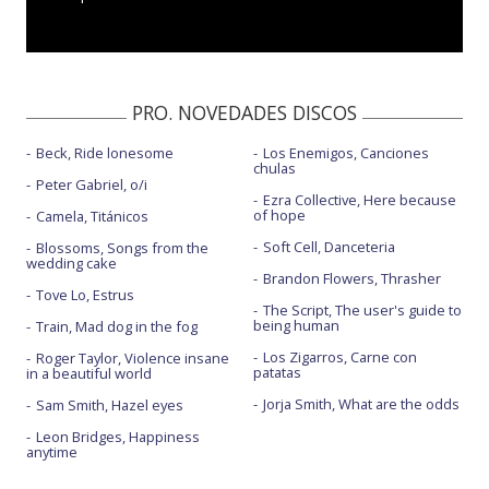
PRO. NOVEDADES DISCOS
Beck, Ride lonesome
Los Enemigos, Canciones
chulas
Peter Gabriel, o/i
Ezra Collective, Here because
of hope
Camela, Titánicos
Soft Cell, Danceteria
Blossoms, Songs from the
wedding cake
Brandon Flowers, Thrasher
Tove Lo, Estrus
The Script, The user's guide to
being human
Train, Mad dog in the fog
Los Zigarros, Carne con
Roger Taylor, Violence insane
patatas
in a beautiful world
Jorja Smith, What are the odds
Sam Smith, Hazel eyes
Leon Bridges, Happiness
anytime