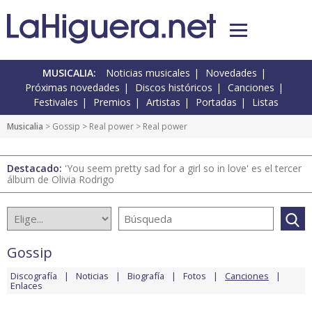
MUSICALIA:
Noticias musicales
Novedades
Próximas novedades
Discos históricos
Canciones
Festivales
Premios
Artistas
Portadas
Listas
Musicalia
>
Gossip
>
Real power
> Real power
Destacado:
'You seem pretty sad for a girl so in love' es el tercer
álbum de Olivia Rodrigo
Gossip
Discografía
Noticias
Biografía
Fotos
Canciones
Enlaces