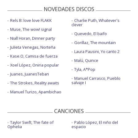
NOVEDADES DISCOS
Rels B: love love FLAKK
Charlie Puth, Whatever's
clever
Muse, The wow! signal
Quevedo, El baifo
Niall Horan, Dinner party
Gorillaz, The mountain
Julieta Venegas, Norteña
Laura Pausini, Yo canto 2
Kase.O, Camisa de fuerza
Malú, Quince
Xoel López, Oniria popular
Tyla, A*Pop
Juanes, JuanesTeban
Manuel Carrasco, Pueblo
salvaje I
The Strokes, Reality awaits
Manuel Turizo, Apambichao
CANCIONES
Taylor Swift, The fate of
Pablo López, El niño del
Ophelia
espacio