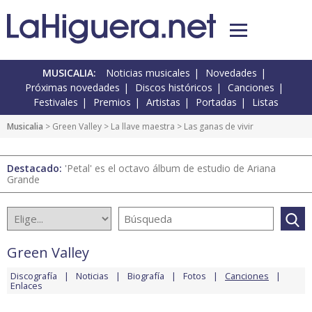
MUSICALIA:
Noticias musicales
Novedades
Próximas novedades
Discos históricos
Canciones
Festivales
Premios
Artistas
Portadas
Listas
Musicalia
>
Green Valley
>
La llave maestra
> Las ganas de vivir
Destacado:
'Petal' es el octavo álbum de estudio de Ariana
Grande
Green Valley
Discografía
Noticias
Biografía
Fotos
Canciones
Enlaces