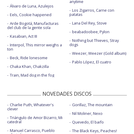
anytime
Álvaro de Luna, Azulejos
Los Zigarros, Carne con
patatas
Eels, Cookie happened
Lana Del Rey, Stove
Arde Bogotá, Manufacturas
del club de la gente sola
beabadoobee, Pylon
Kasabian, Act III
Nothing but Thieves, Stray
dogs
Interpol, This mirror weighs a
ton
Weezer, Weezer (Gold album)
Beck, Ride lonesome
Pablo López, El cuatro
Chaka Khan, Chakzilla
Train, Mad dog in the fog
NOVEDADES DISCOS
Charlie Puth, Whatever's
Gorillaz, The mountain
clever
Nil Moliner, Nexo
Triángulo de Amor Bizarro, Mi
catedral
Quevedo, El baifo
Manuel Carrasco, Pueblo
The Black Keys, Peaches!