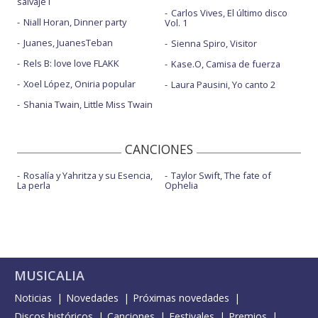
salvaje I
Carlos Vives, El último disco
Niall Horan, Dinner party
Vol. 1
Juanes, JuanesTeban
Sienna Spiro, Visitor
Rels B: love love FLAKK
Kase.O, Camisa de fuerza
Xoel López, Oniria popular
Laura Pausini, Yo canto 2
Shania Twain, Little Miss Twain
CANCIONES
Rosalía y Yahritza y su Esencia,
Taylor Swift, The fate of
La perla
Ophelia
MUSICALIA
Noticias
Novedades
Próximas novedades
Discos históricos
Canciones
Festivales
Premios