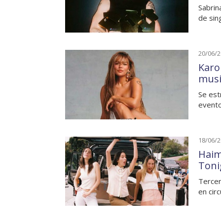
Sabrina
de sin
20/06/
Karo
musi
Se est
evento
18/06/
Haim
Toni
Tercer
en circ