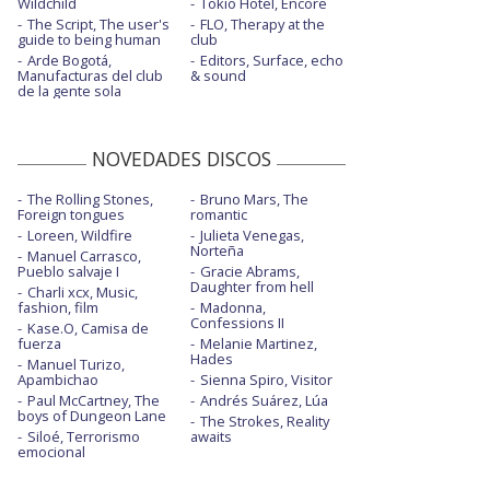
Wildchild
Tokio Hotel, Encore
The Script, The user's
FLO, Therapy at the
guide to being human
club
Arde Bogotá,
Editors, Surface, echo
Manufacturas del club
& sound
de la gente sola
NOVEDADES DISCOS
The Rolling Stones,
Bruno Mars, The
Foreign tongues
romantic
Loreen, Wildfire
Julieta Venegas,
Norteña
Manuel Carrasco,
Pueblo salvaje I
Gracie Abrams,
Daughter from hell
Charli xcx, Music,
fashion, film
Madonna,
Confessions II
Kase.O, Camisa de
fuerza
Melanie Martinez,
Hades
Manuel Turizo,
Apambichao
Sienna Spiro, Visitor
Paul McCartney, The
Andrés Suárez, Lúa
boys of Dungeon Lane
The Strokes, Reality
Siloé, Terrorismo
awaits
emocional