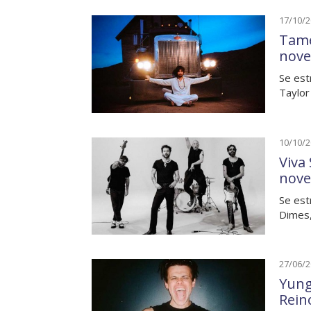
17/10/
Tame
nove
Se est
Taylor
10/10/
Viva 
nove
Se est
Dimes,
27/06/
Yung
Rein