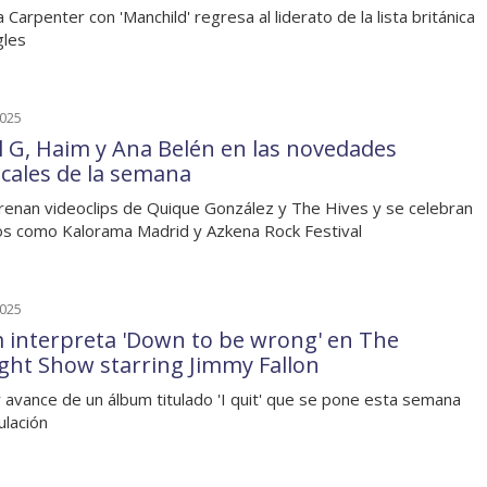
 Carpenter con 'Manchild' regresa al liderato de la lista británica
gles
2025
l G, Haim y Ana Belén en las novedades
cales de la semana
renan videoclips de Quique González y The Hives y se celebran
s como Kalorama Madrid y Azkena Rock Festival
2025
 interpreta 'Down to be wrong' en The
ght Show starring Jimmy Fallon
 avance de un álbum titulado 'I quit' que se pone esta semana
ulación