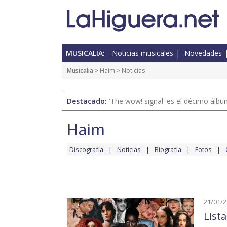
MUSICALIA:
Noticias musicales
Novedades
Musicalia
>
Haim
> Noticias
Destacado:
'The wow! signal' es el décimo álb
Haim
Discografía
Noticias
Biografía
Fotos
21/01/
List