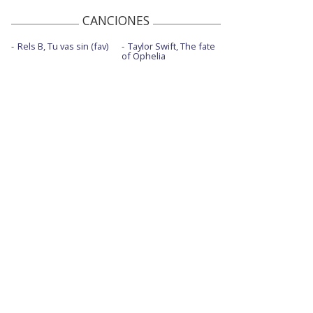
CANCIONES
Rels B, Tu vas sin (fav)
Taylor Swift, The fate
of Ophelia