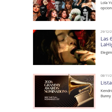
Lola Y
opcion
29/12/
Las 
LaHi
Elegim
08/11/
List
Kendri
Bunny 