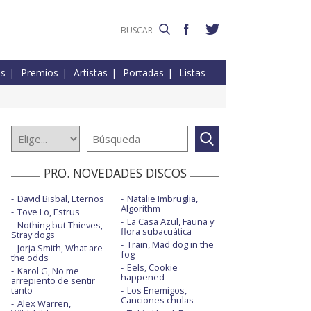
es
Premios
Artistas
Portadas
Listas
PRO. NOVEDADES DISCOS
David Bisbal, Eternos
Natalie Imbruglia,
Algorithm
Tove Lo, Estrus
La Casa Azul, Fauna y
Nothing but Thieves,
flora subacuática
Stray dogs
Train, Mad dog in the
Jorja Smith, What are
fog
the odds
Eels, Cookie
Karol G, No me
happened
arrepiento de sentir
tanto
Los Enemigos,
Canciones chulas
Alex Warren,