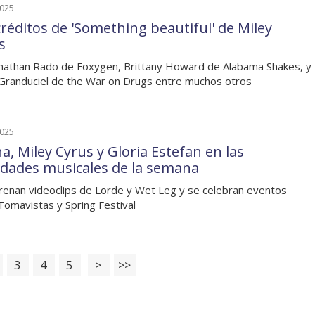
2025
créditos de 'Something beautiful' de Miley
s
nathan Rado de Foxygen, Brittany Howard de Alabama Shakes, y
randuciel de the War on Drugs entre muchos otros
2025
a, Miley Cyrus y Gloria Estefan en las
dades musicales de la semana
renan videoclips de Lorde y Wet Leg y se celebran eventos
omavistas y Spring Festival
3
4
5
>
>>