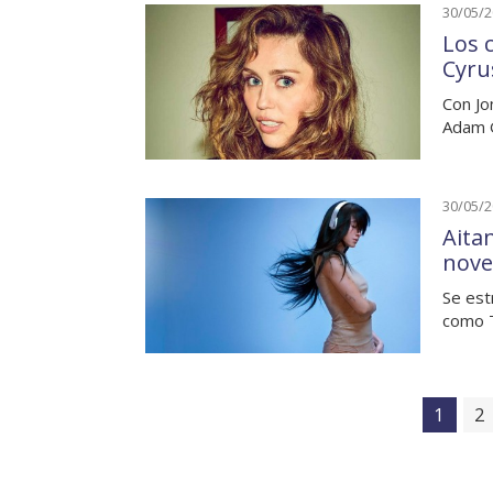
30/05/
Los 
Cyru
Con Jo
Adam G
30/05/
Aitan
nove
Se est
como T
1
2