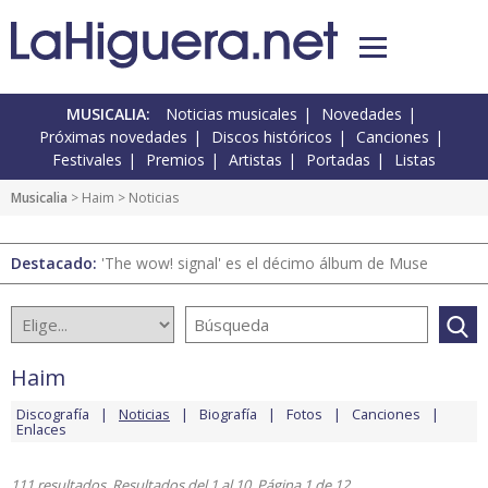
MUSICALIA:
Noticias musicales
Novedades
Próximas novedades
Discos históricos
Canciones
Festivales
Premios
Artistas
Portadas
Listas
Musicalia
>
Haim
> Noticias
Destacado:
'The wow! signal' es el décimo álbum de Muse
Haim
Discografía
Noticias
Biografía
Fotos
Canciones
Enlaces
111 resultados. Resultados del 1 al 10. Página 1 de 12