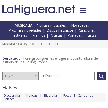
MUSICALIA:
Noticias musicales
Novedades
Próximas novedades
Discos históricos
Canciones
Festivales
Premios
Artistas
Portadas
Listas
Musicalia
>
Halsey
>
Fotos
> Foto 4 de 11
Destacado:
'Foreign tongues' es el vigesimoquinto álbum de
estudio de los Rolling Stones
Halsey
Discografía
Noticias
Biografía
Fotos
Canciones
Enlaces