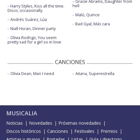
Gracie Abrams, Daughter from
hell
Harry Styles, Kiss all the time.
Disco, occasionally.
Malú, Quince
Andrés Suárez, Lúa
Bad Gyal, Más cara
Niall Horan, Dinner party
Olivia Rodrigo, You seem
pretty sad for a girl so in love
CANCIONES
Olivia Dean, Man I need
Aitana, Superestrella
MUSICALIA
Noticias
Novedades
Próximas novedades
Discos históricos
Canciones
Festivales
Premios
Artistas y grupos
Portadas
Listas
Guía / directorio