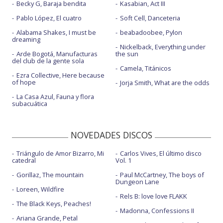
Becky G, Baraja bendita
Kasabian, Act III
Pablo López, El cuatro
Soft Cell, Danceteria
Alabama Shakes, I must be
beabadoobee, Pylon
dreaming
Nickelback, Everything under
Arde Bogotá, Manufacturas
the sun
del club de la gente sola
Camela, Titánicos
Ezra Collective, Here because
of hope
Jorja Smith, What are the odds
La Casa Azul, Fauna y flora
subacuática
NOVEDADES DISCOS
Triángulo de Amor Bizarro, Mi
Carlos Vives, El último disco
catedral
Vol. 1
Gorillaz, The mountain
Paul McCartney, The boys of
Dungeon Lane
Loreen, Wildfire
Rels B: love love FLAKK
The Black Keys, Peaches!
Madonna, Confessions II
Ariana Grande, Petal