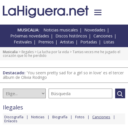
MUSICALIA:
Noticias musicales
Novedades
Próximas novedades
Discos históricos
Canciones
Festivales
Premios
Artistas
Portadas
Listas
Musicalia
>
Ilegales
>
La lucha por la vida
> Tantas veces me he jugado el
corazón que lo he perdido
Destacado:
'You seem pretty sad for a girl so in love' es el tercer
álbum de Olivia Rodrigo
Ilegales
Discografía
Noticias
Biografía
Fotos
Canciones
Enlaces