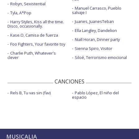
Robyn, Sexistential
Manuel Carrasco, Pueblo
salvaje I
Tyla, A*Pop
Juanes, JuanesTeban
Harry Styles, Kiss all the time.
Disco, occasionally.
Ella Langley, Dandelion
Kase.O, Camisa de fuerza
Niall Horan, Dinner party
Foo Fighters, Your favorite toy
Sienna Spiro, Visitor
Charlie Puth, Whatever's
clever
Siloé, Terrorismo emocional
CANCIONES
Rels B, Tu vas sin (fav)
Pablo López, El niño del
espacio
MUSICALIA