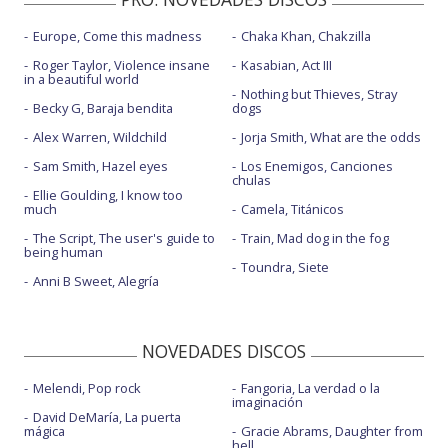
Europe, Come this madness
Chaka Khan, Chakzilla
Roger Taylor, Violence insane
Kasabian, Act III
in a beautiful world
Nothing but Thieves, Stray
Becky G, Baraja bendita
dogs
Alex Warren, Wildchild
Jorja Smith, What are the odds
Sam Smith, Hazel eyes
Los Enemigos, Canciones
chulas
Ellie Goulding, I know too
much
Camela, Titánicos
The Script, The user's guide to
Train, Mad dog in the fog
being human
Toundra, Siete
Anni B Sweet, Alegría
NOVEDADES DISCOS
Melendi, Pop rock
Fangoria, La verdad o la
imaginación
David DeMaría, La puerta
mágica
Gracie Abrams, Daughter from
hell