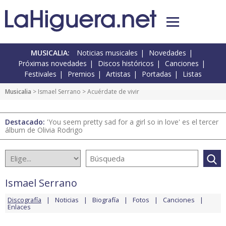
MUSICALIA:
Noticias musicales
Novedades
Próximas novedades
Discos históricos
Canciones
Festivales
Premios
Artistas
Portadas
Listas
Musicalia
>
Ismael Serrano
> Acuérdate de vivir
Destacado:
'You seem pretty sad for a girl so in love' es el tercer
álbum de Olivia Rodrigo
Ismael Serrano
Discografía
Noticias
Biografía
Fotos
Canciones
Enlaces