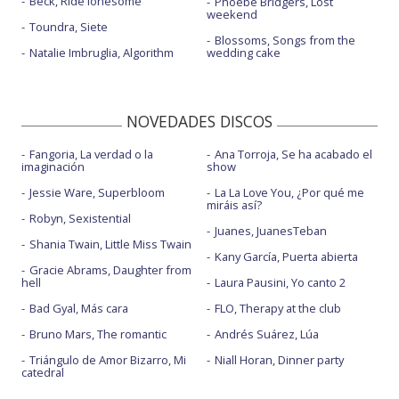
Beck, Ride lonesome
Phoebe Bridgers, Lost
weekend
Toundra, Siete
Blossoms, Songs from the
Natalie Imbruglia, Algorithm
wedding cake
NOVEDADES DISCOS
Fangoria, La verdad o la
Ana Torroja, Se ha acabado el
imaginación
show
Jessie Ware, Superbloom
La La Love You, ¿Por qué me
miráis así?
Robyn, Sexistential
Juanes, JuanesTeban
Shania Twain, Little Miss Twain
Kany García, Puerta abierta
Gracie Abrams, Daughter from
hell
Laura Pausini, Yo canto 2
Bad Gyal, Más cara
FLO, Therapy at the club
Bruno Mars, The romantic
Andrés Suárez, Lúa
Triángulo de Amor Bizarro, Mi
Niall Horan, Dinner party
catedral