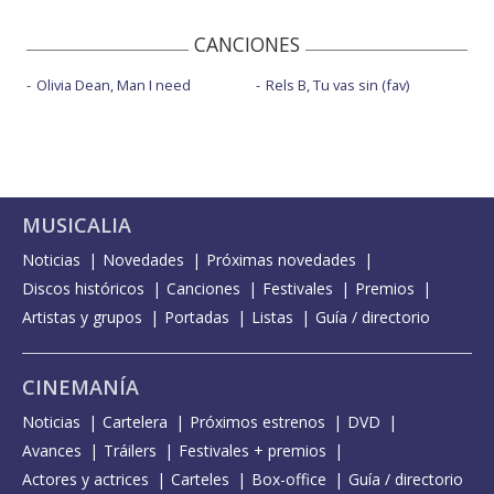
CANCIONES
Olivia Dean, Man I need
Rels B, Tu vas sin (fav)
MUSICALIA
Noticias
Novedades
Próximas novedades
Discos históricos
Canciones
Festivales
Premios
Artistas y grupos
Portadas
Listas
Guía / directorio
CINEMANÍA
Noticias
Cartelera
Próximos estrenos
DVD
Avances
Tráilers
Festivales + premios
Actores y actrices
Carteles
Box-office
Guía / directorio