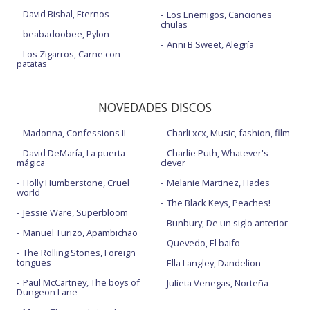
David Bisbal, Eternos
Los Enemigos, Canciones
chulas
beabadoobee, Pylon
Anni B Sweet, Alegría
Los Zigarros, Carne con
patatas
NOVEDADES DISCOS
Madonna, Confessions II
Charli xcx, Music, fashion, film
David DeMaría, La puerta
Charlie Puth, Whatever's
mágica
clever
Holly Humberstone, Cruel
Melanie Martinez, Hades
world
The Black Keys, Peaches!
Jessie Ware, Superbloom
Bunbury, De un siglo anterior
Manuel Turizo, Apambichao
Quevedo, El baifo
The Rolling Stones, Foreign
tongues
Ella Langley, Dandelion
Paul McCartney, The boys of
Julieta Venegas, Norteña
Dungeon Lane