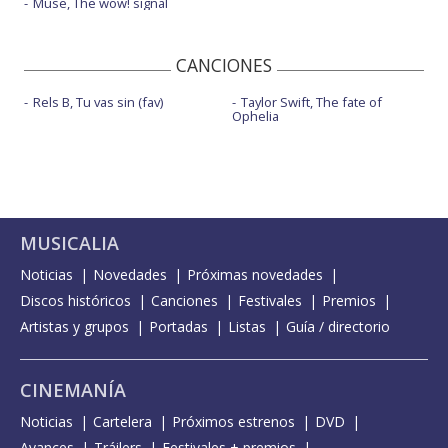
Muse, The wow! signal
CANCIONES
Rels B, Tu vas sin (fav)
Taylor Swift, The fate of
Ophelia
MUSICALIA
Noticias
Novedades
Próximas novedades
Discos históricos
Canciones
Festivales
Premios
Artistas y grupos
Portadas
Listas
Guía / directorio
CINEMANÍA
Noticias
Cartelera
Próximos estrenos
DVD
Avances
Tráilers
Festivales + premios