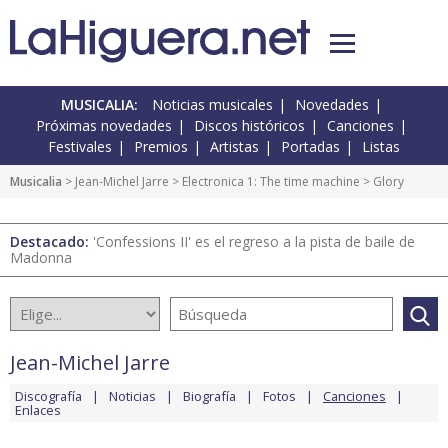
MUSICALIA:
Noticias musicales
Novedades
Próximas novedades
Discos históricos
Canciones
Festivales
Premios
Artistas
Portadas
Listas
Musicalia
>
Jean-Michel Jarre
>
Electronica 1: The time machine
> Glory
Destacado:
'Confessions II' es el regreso a la pista de baile de
Madonna
Jean-Michel Jarre
Discografía
Noticias
Biografía
Fotos
Canciones
Enlaces