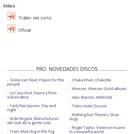
Vídeo
Tráiler del corto
Oficial
PRO. NOVEDADES DISCOS
Greta Van Fleet, Palace for the
Chaka Khan, Chakzilla
people
Weezer, Weezer (Gold album)
La Casa Azul, Fauna y flora
subacuática
Alex Warren, Wildchild
Carly Rae Jepsen, Day and
Tokio Hotel, Encore
night
Nothing but Thieves, Stray
Arde Bogotá, Manufacturas
dogs
del club de la gente sola
Roger Taylor, Violence insane
Train, Mad dog in the fog
in a beautiful world