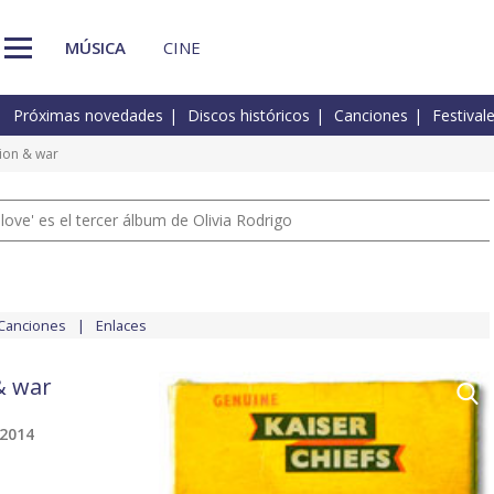
MÚSICA
CINE
Próximas novedades
Discos históricos
Canciones
Festival
ion & war
 love' es el tercer álbum de Olivia Rodrigo
Canciones
Enlaces
& war
 2014