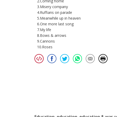
2.Coming home
3.Misery company
4.Ruffians on parade
5.Meanwhile up in heaven
6.One more last song
7.My life
8.Bows & arrows
9.Cannons
10.Roses
Education, education, education & war
es