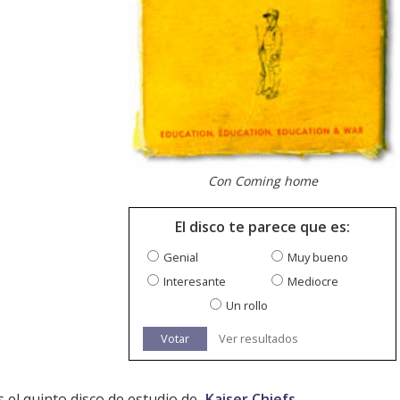
Con Coming home
El disco te parece que es:
Genial
Muy bueno
Interesante
Mediocre
Un rollo
Votar
Ver resultados
 el quinto disco de estudio de
Kaiser Chiefs
.