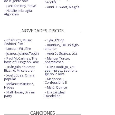
de la gente sola
bendita
Lana Del Rey, Stove
Anni B Sweet, Alegría
Natalie Imbruglia,
Algorithm
NOVEDADES DISCOS
Charli xcx, Music,
Tyla, A*Pop
fashion, film
Bunbury, De un siglo
Loreen, Wildfire
anterior
Juanes, JuanesTeban
Andrés Suárez, Lúa
Paul McCartney, The
Manuel Turizo,
boys of Dungeon Lane
Apambichao
Triángulo de Amor
Olivia Rodrigo, You
Bizarro, Mi catedral
seem pretty sad for a
girl so in love
Xoel López, Oniria
popular
Madonna,
Confessions II
Melanie Martinez,
Hades
Malú, Quince
Niall Horan, Dinner
Ella Langley,
party
Dandelion
CANCIONES