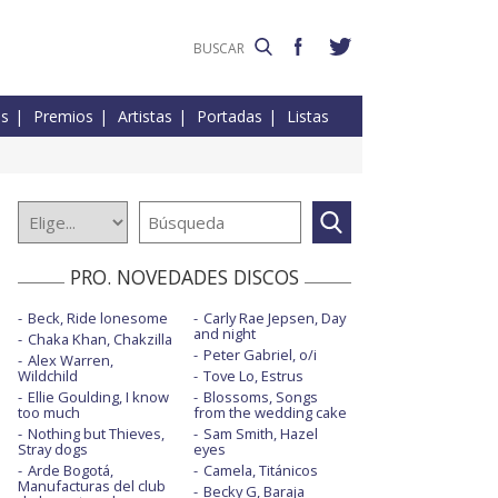
es
Premios
Artistas
Portadas
Listas
PRO. NOVEDADES DISCOS
Beck, Ride lonesome
Carly Rae Jepsen, Day
and night
Chaka Khan, Chakzilla
Peter Gabriel, o/i
Alex Warren,
Wildchild
Tove Lo, Estrus
Ellie Goulding, I know
Blossoms, Songs
too much
from the wedding cake
Nothing but Thieves,
Sam Smith, Hazel
Stray dogs
eyes
Arde Bogotá,
Camela, Titánicos
Manufacturas del club
Becky G, Baraja