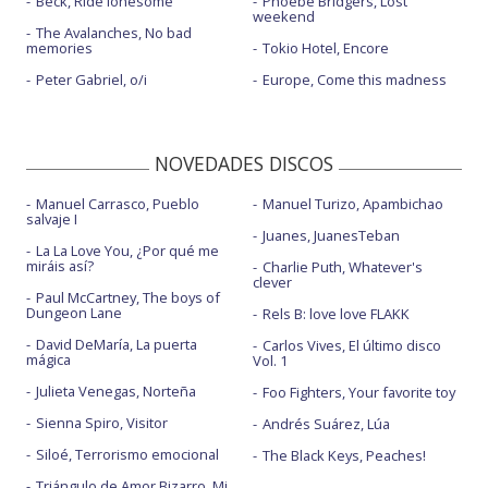
Beck, Ride lonesome
Phoebe Bridgers, Lost
weekend
The Avalanches, No bad
memories
Tokio Hotel, Encore
Peter Gabriel, o/i
Europe, Come this madness
NOVEDADES DISCOS
Manuel Carrasco, Pueblo
Manuel Turizo, Apambichao
salvaje I
Juanes, JuanesTeban
La La Love You, ¿Por qué me
miráis así?
Charlie Puth, Whatever's
clever
Paul McCartney, The boys of
Dungeon Lane
Rels B: love love FLAKK
David DeMaría, La puerta
Carlos Vives, El último disco
mágica
Vol. 1
Julieta Venegas, Norteña
Foo Fighters, Your favorite toy
Sienna Spiro, Visitor
Andrés Suárez, Lúa
Siloé, Terrorismo emocional
The Black Keys, Peaches!
Triángulo de Amor Bizarro, Mi