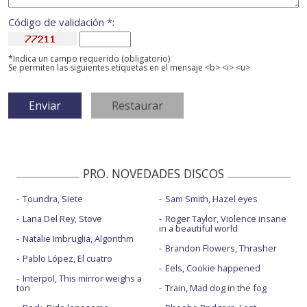
Código de validación *:
*Indica un campo requerido (obligatorio)
Se permiten las siguientes etiquetas en el mensaje <b> <i> <u>
PRO. NOVEDADES DISCOS
Toundra, Siete
Sam Smith, Hazel eyes
Lana Del Rey, Stove
Roger Taylor, Violence insane
in a beautiful world
Natalie Imbruglia, Algorithm
Brandon Flowers, Thrasher
Pablo López, El cuatro
Eels, Cookie happened
Interpol, This mirror weighs a
ton
Train, Mad dog in the fog