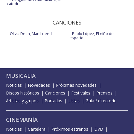
catedral
CANCIONES
Olivia Dean, Man I need
Pablo López, El niño del
espacio
MUSICALIA
Noticias
Novedades
Próximas novedades
Discos históricos
Canciones
Festivales
Premios
Artistas y grupos
Portadas
Listas
Guía / directorio
CINEMANÍA
Noticias
Cartelera
Próximos estrenos
DVD