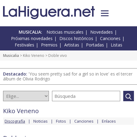
MUSICALIA:
Noticias musicales
Novedades
Próximas novedades
Discos históricos
Canciones
Festivales
Premios
Artistas
Portadas
Listas
Musicalia
>
Kiko Veneno
> Doble vivo
Destacado:
'You seem pretty sad for a girl so in love' es el tercer
álbum de Olivia Rodrigo
Kiko Veneno
Discografía
Noticias
Fotos
Canciones
Enlaces