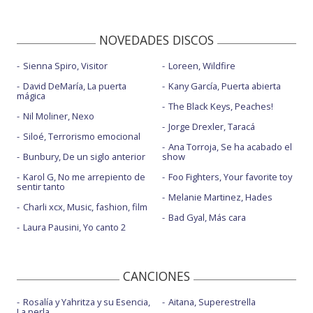
NOVEDADES DISCOS
Sienna Spiro, Visitor
Loreen, Wildfire
David DeMaría, La puerta
Kany García, Puerta abierta
mágica
The Black Keys, Peaches!
Nil Moliner, Nexo
Jorge Drexler, Taracá
Siloé, Terrorismo emocional
Ana Torroja, Se ha acabado el
Bunbury, De un siglo anterior
show
Karol G, No me arrepiento de
Foo Fighters, Your favorite toy
sentir tanto
Melanie Martinez, Hades
Charli xcx, Music, fashion, film
Bad Gyal, Más cara
Laura Pausini, Yo canto 2
CANCIONES
Rosalía y Yahritza y su Esencia,
Aitana, Superestrella
La perla