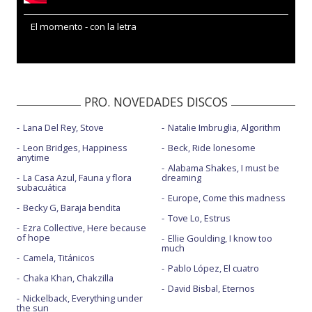
El momento - con la letra
PRO. NOVEDADES DISCOS
Lana Del Rey, Stove
Natalie Imbruglia, Algorithm
Leon Bridges, Happiness
Beck, Ride lonesome
anytime
Alabama Shakes, I must be
La Casa Azul, Fauna y flora
dreaming
subacuática
Europe, Come this madness
Becky G, Baraja bendita
Tove Lo, Estrus
Ezra Collective, Here because
of hope
Ellie Goulding, I know too
much
Camela, Titánicos
Pablo López, El cuatro
Chaka Khan, Chakzilla
David Bisbal, Eternos
Nickelback, Everything under
the sun