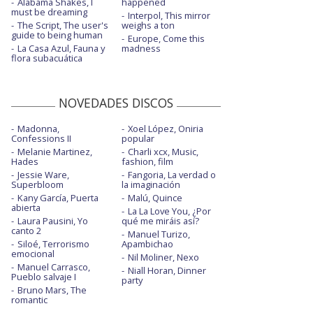
Alabama Shakes, I
happened
must be dreaming
Interpol, This mirror
The Script, The user's
weighs a ton
guide to being human
Europe, Come this
La Casa Azul, Fauna y
madness
flora subacuática
NOVEDADES DISCOS
Madonna,
Xoel López, Oniria
Confessions II
popular
Melanie Martinez,
Charli xcx, Music,
Hades
fashion, film
Jessie Ware,
Fangoria, La verdad o
Superbloom
la imaginación
Kany García, Puerta
Malú, Quince
abierta
La La Love You, ¿Por
Laura Pausini, Yo
qué me miráis así?
canto 2
Manuel Turizo,
Siloé, Terrorismo
Apambichao
emocional
Nil Moliner, Nexo
Manuel Carrasco,
Niall Horan, Dinner
Pueblo salvaje I
party
Bruno Mars, The
romantic