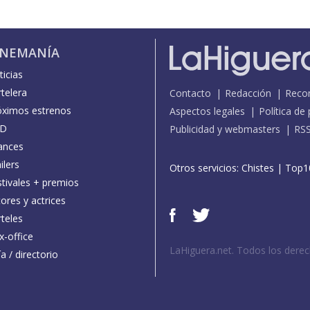
INEMANÍA
icias
telera
Contacto
Redacción
Reco
óximos estrenos
Aspectos legales
Política de
D
Publicidad y webmasters
RS
ances
ilers
Otros servicios:
Chistes
|
Top1
stivales + premios
ores y actrices
teles
x-office
LaHiguera.net. Todos los dere
a / directorio