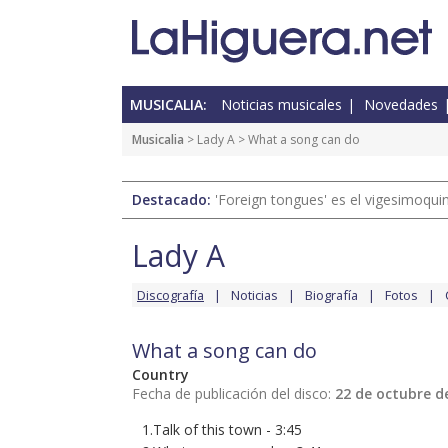
MUSICALIA:
Noticias musicales
Novedades
Musicalia
>
Lady A
> What a song can do
Destacado:
'Foreign tongues' es el vigesimoqui
Lady A
Discografía
Noticias
Biografía
Fotos
What a song can do
Country
Fecha de publicación del disco:
22 de octubre d
1.Talk of this town - 3:45