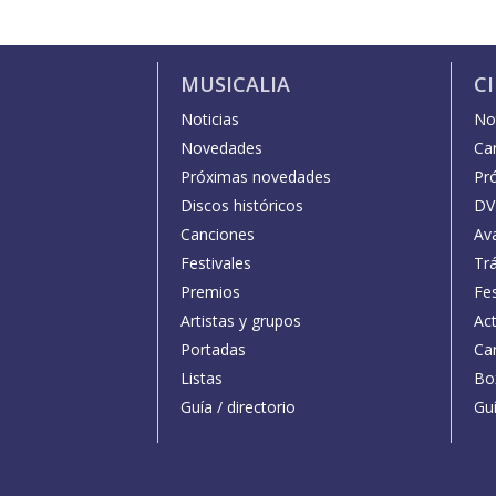
MUSICALIA
C
Noticias
Not
Novedades
Car
Próximas novedades
Pr
Discos históricos
DV
Canciones
Av
Festivales
Trá
Premios
Fe
Artistas y grupos
Act
Portadas
Car
Listas
Bo
Guía / directorio
Guí