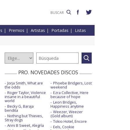
es
Premios
Artistas
Portadas
Listas
PRO. NOVEDADES DISCOS
Jorja Smith, What are
Phoebe Bridgers, Lost
the odds
weekend
Roger Taylor, Violence
Ezra Collective, Here
insane in a beautiful
because of hope
world
Leon Bridges,
Becky G, Baraja
Happiness anytime
bendita
Weezer, Weezer
Nothing but Thieves,
(Gold album)
Stray dogs
Tokio Hotel, Encore
Anni B Sweet, Alegría
Eels, Cookie