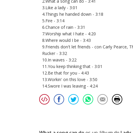
2.What a song can do - 3:41
3.Like a lady - 3:01
4.Things he handed down - 3:18
5.Fire - 3:14
6.Chance of rain - 3:31
7.Worship what I hate - 4:20
8.Where would I be - 3:43
9.Friends don't let friends - con Carly Pearce,
Rucker - 3:32
10.In waves - 3:22
11.You keep thinking that - 3:01
12.Be that for you - 4:43
13.Workin' on this love - 3:50
14.Swore I was leaving - 4:24
What a song can do
es un álbum de
Lady