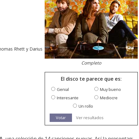
 Thomas Rhett y Darius
Completo
El disco te parece que es:
Genial
Muy bueno
Interesante
Mediocre
Un rollo
Votar
Ver resultados
 A
, una colección de 14 canciones nuevas. Así la presentan: