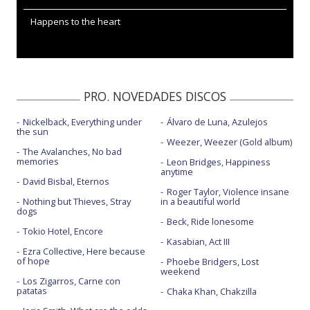
Happens to the heart
PRO. NOVEDADES DISCOS
Nickelback, Everything under
Álvaro de Luna, Azulejos
the sun
Weezer, Weezer (Gold album)
The Avalanches, No bad
memories
Leon Bridges, Happiness
anytime
David Bisbal, Eternos
Roger Taylor, Violence insane
Nothing but Thieves, Stray
in a beautiful world
dogs
Beck, Ride lonesome
Tokio Hotel, Encore
Kasabian, Act III
Ezra Collective, Here because
of hope
Phoebe Bridgers, Lost
weekend
Los Zigarros, Carne con
patatas
Chaka Khan, Chakzilla