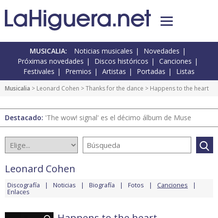
MUSICALIA:
Noticias musicales
Novedades
Próximas novedades
Discos históricos
Canciones
Festivales
Premios
Artistas
Portadas
Listas
Musicalia
>
Leonard Cohen
>
Thanks for the dance
> Happens to the heart
Destacado:
'The wow! signal' es el décimo álbum de Muse
Leonard Cohen
Discografía
Noticias
Biografía
Fotos
Canciones
Enlaces
Happens to the heart