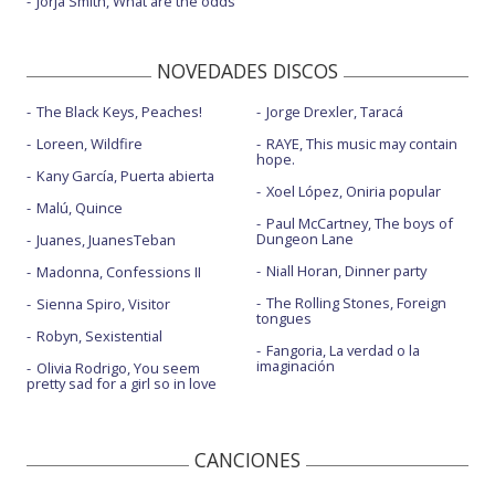
Jorja Smith, What are the odds
NOVEDADES DISCOS
The Black Keys, Peaches!
Jorge Drexler, Taracá
Loreen, Wildfire
RAYE, This music may contain
hope.
Kany García, Puerta abierta
Xoel López, Oniria popular
Malú, Quince
Paul McCartney, The boys of
Dungeon Lane
Juanes, JuanesTeban
Niall Horan, Dinner party
Madonna, Confessions II
The Rolling Stones, Foreign
Sienna Spiro, Visitor
tongues
Robyn, Sexistential
Fangoria, La verdad o la
imaginación
Olivia Rodrigo, You seem
pretty sad for a girl so in love
CANCIONES