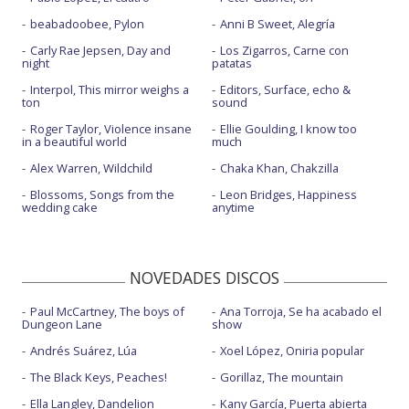
beabadoobee, Pylon
Anni B Sweet, Alegría
Carly Rae Jepsen, Day and
Los Zigarros, Carne con
night
patatas
Interpol, This mirror weighs a
Editors, Surface, echo &
ton
sound
Roger Taylor, Violence insane
Ellie Goulding, I know too
in a beautiful world
much
Alex Warren, Wildchild
Chaka Khan, Chakzilla
Blossoms, Songs from the
Leon Bridges, Happiness
wedding cake
anytime
NOVEDADES DISCOS
Paul McCartney, The boys of
Ana Torroja, Se ha acabado el
Dungeon Lane
show
Andrés Suárez, Lúa
Xoel López, Oniria popular
The Black Keys, Peaches!
Gorillaz, The mountain
Ella Langley, Dandelion
Kany García, Puerta abierta