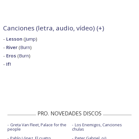
Canciones (letra, audio, vídeo) (
+
)
-
Lesson
(
Jump
)
-
River
(
Burn
)
-
Eros
(
Burn
)
-
If!
PRO. NOVEDADES DISCOS
Greta Van Fleet, Palace for the
Los Enemigos, Canciones
people
chulas
Pablo López, El cuatro
Peter Gabriel, o/i