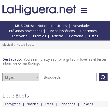
MUSICALIA:
Noticias musicales
Novedades
Próximas novedades
Discos históricos
Canciones
Festivales
Premios
Artistas
Portadas
Listas
Musicalia
> Little Boots
Destacado:
'You seem pretty sad for a girl so in love' es el tercer
álbum de Olivia Rodrigo
Little Boots
Discografía
Noticias
Fotos
Canciones
Enlaces