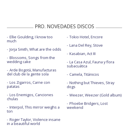
PRO. NOVEDADES DISCOS
Ellie Goulding, I know too
Tokio Hotel, Encore
much
Lana Del Rey, Stove
Jorja Smith, What are the odds
Kasabian, Act III
Blossoms, Songs from the
wedding cake
La Casa Azul, Fauna y flora
subacuática
Arde Bogotá, Manufacturas
del club de la gente sola
Camela, Titánicos
Los Zigarros, Carne con
Nothing but Thieves, Stray
patatas
dogs
Los Enemigos, Canciones
Weezer, Weezer (Gold album)
chulas
Phoebe Bridgers, Lost
Interpol, This mirror weighs a
weekend
ton
Roger Taylor, Violence insane
in a beautiful world