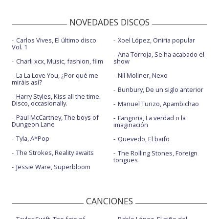
NOVEDADES DISCOS
Carlos Vives, El último disco
Xoel López, Oniria popular
Vol. 1
Ana Torroja, Se ha acabado el
Charli xcx, Music, fashion, film
show
La La Love You, ¿Por qué me
Nil Moliner, Nexo
miráis así?
Bunbury, De un siglo anterior
Harry Styles, Kiss all the time.
Disco, occasionally.
Manuel Turizo, Apambichao
Paul McCartney, The boys of
Fangoria, La verdad o la
Dungeon Lane
imaginación
Tyla, A*Pop
Quevedo, El baifo
The Strokes, Reality awaits
The Rolling Stones, Foreign
tongues
Jessie Ware, Superbloom
CANCIONES
Taylor Swift, The fate of
Pablo López, El niño del