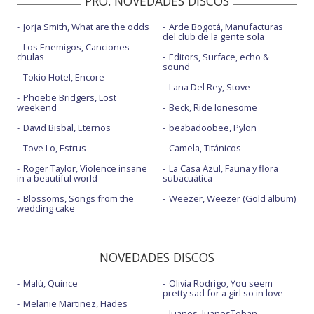
PRO. NOVEDADES DISCOS
Jorja Smith, What are the odds
Arde Bogotá, Manufacturas
del club de la gente sola
Los Enemigos, Canciones
chulas
Editors, Surface, echo &
sound
Tokio Hotel, Encore
Lana Del Rey, Stove
Phoebe Bridgers, Lost
weekend
Beck, Ride lonesome
David Bisbal, Eternos
beabadoobee, Pylon
Tove Lo, Estrus
Camela, Titánicos
Roger Taylor, Violence insane
La Casa Azul, Fauna y flora
in a beautiful world
subacuática
Blossoms, Songs from the
Weezer, Weezer (Gold album)
wedding cake
NOVEDADES DISCOS
Malú, Quince
Olivia Rodrigo, You seem
pretty sad for a girl so in love
Melanie Martinez, Hades
Juanes, JuanesTeban