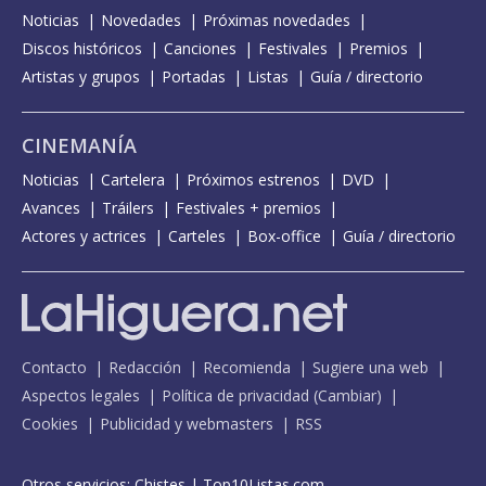
Noticias
Novedades
Próximas novedades
Discos históricos
Canciones
Festivales
Premios
Artistas y grupos
Portadas
Listas
Guía / directorio
CINEMANÍA
Noticias
Cartelera
Próximos estrenos
DVD
Avances
Tráilers
Festivales + premios
Actores y actrices
Carteles
Box-office
Guía / directorio
Contacto
Redacción
Recomienda
Sugiere una web
Aspectos legales
Política de privacidad
(
Cambiar
)
Cookies
Publicidad y webmasters
RSS
Otros servicios:
Chistes
|
Top10Listas.com