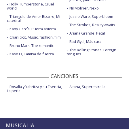
Holly Humberstone, Cruel
world
Nil Moliner, Nexo
Triángulo de Amor Bizarro, Mi
Jessie Ware, Superbloom
catedral
The Strokes, Reality awaits
Kany García, Puerta abierta
Ariana Grande, Petal
Charli xcx, Music, fashion, film
Bad Gyal, Más cara
Bruno Mars, The romantic
The Rolling Stones, Foreign
Kase.O, Camisa de fuerza
tongues
CANCIONES
Rosalía y Yahritza y su Esencia,
Aitana, Superestrella
La perla
MUSICALIA