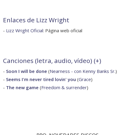
Enlaces de Lizz Wright
-
Lizz Wright Oficial
: Página web oficial
Canciones (letra, audio, vídeo) (
+
)
-
Soon I will be done
(
Nearness - con Kenny Banks Sr.
)
-
Seems I'm never tired lovin' you
(
Grace
)
-
The new game
(
Freedom & surrender
)