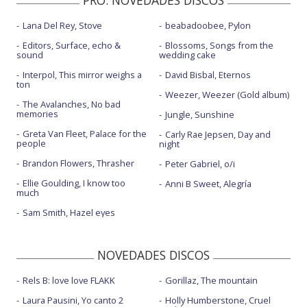
Lana Del Rey, Stove
beabadoobee, Pylon
Editors, Surface, echo &
Blossoms, Songs from the
sound
wedding cake
Interpol, This mirror weighs a
David Bisbal, Eternos
ton
Weezer, Weezer (Gold album)
The Avalanches, No bad
memories
Jungle, Sunshine
Greta Van Fleet, Palace for the
Carly Rae Jepsen, Day and
people
night
Brandon Flowers, Thrasher
Peter Gabriel, o/i
Ellie Goulding, I know too
Anni B Sweet, Alegría
much
Sam Smith, Hazel eyes
NOVEDADES DISCOS
Rels B: love love FLAKK
Gorillaz, The mountain
Laura Pausini, Yo canto 2
Holly Humberstone, Cruel