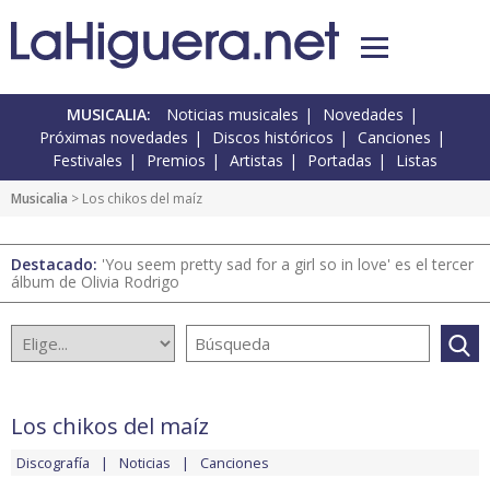
MUSICALIA:
Noticias musicales
Novedades
Próximas novedades
Discos históricos
Canciones
Festivales
Premios
Artistas
Portadas
Listas
Musicalia
> Los chikos del maíz
Destacado:
'You seem pretty sad for a girl so in love' es el tercer
álbum de Olivia Rodrigo
Los chikos del maíz
Discografía
Noticias
Canciones