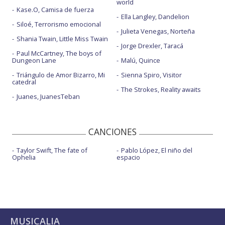
world
Kase.O, Camisa de fuerza
Ella Langley, Dandelion
Siloé, Terrorismo emocional
Julieta Venegas, Norteña
Shania Twain, Little Miss Twain
Jorge Drexler, Taracá
Paul McCartney, The boys of
Dungeon Lane
Malú, Quince
Triángulo de Amor Bizarro, Mi
Sienna Spiro, Visitor
catedral
The Strokes, Reality awaits
Juanes, JuanesTeban
CANCIONES
Taylor Swift, The fate of
Pablo López, El niño del
Ophelia
espacio
MUSICALIA