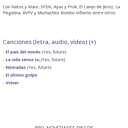
Con Natos y Waor, SFDK, Ayax y Prok, El Canijo de Jerez, La
Pegatina, RVFV y Muchachito Bombo Infierno entre otros
Canciones (letra, audio, vídeo) (
+
)
-
El país del miedo
(
Yes, future
)
-
La vida sense tu
(
Yes, future
)
-
Nómadas
(
Yes, future
)
-
El último golpe
-
Volver
PRO. NOVEDADES DISCOS