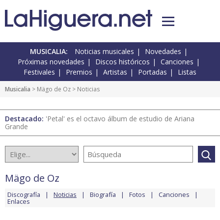
MUSICALIA:
Noticias musicales
Novedades
Próximas novedades
Discos históricos
Canciones
Festivales
Premios
Artistas
Portadas
Listas
Musicalia
>
Mägo de Oz
> Noticias
Destacado:
'Petal' es el octavo álbum de estudio de Ariana
Grande
Mägo de Oz
Discografía
Noticias
Biografía
Fotos
Canciones
Enlaces