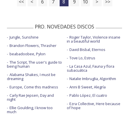
<<
<
6
7
8
9
10
>
>>
PRO. NOVEDADES DISCOS
Jungle, Sunshine
Roger Taylor, Violence insane
in a beautiful world
Brandon Flowers, Thrasher
David Bisbal, Eternos
beabadoobee, Pylon
Tove Lo, Estrus
The Script, The user's guide to
being human
La Casa Azul, Fauna y flora
subacuática
Alabama Shakes, I must be
dreaming
Natalie Imbruglia, Algorithm
Europe, Come this madness
Anni B Sweet, Alegría
Carly Rae Jepsen, Day and
Pablo López, El cuatro
night
Ezra Collective, Here because
Ellie Goulding, I know too
of hope
much