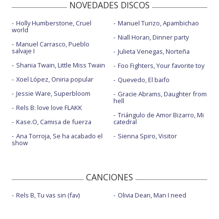
NOVEDADES DISCOS
Holly Humberstone, Cruel
Manuel Turizo, Apambichao
world
Niall Horan, Dinner party
Manuel Carrasco, Pueblo
salvaje I
Julieta Venegas, Norteña
Shania Twain, Little Miss Twain
Foo Fighters, Your favorite toy
Xoel López, Oniria popular
Quevedo, El baifo
Jessie Ware, Superbloom
Gracie Abrams, Daughter from
hell
Rels B: love love FLAKK
Triángulo de Amor Bizarro, Mi
Kase.O, Camisa de fuerza
catedral
Ana Torroja, Se ha acabado el
Sienna Spiro, Visitor
show
CANCIONES
Rels B, Tu vas sin (fav)
Olivia Dean, Man I need