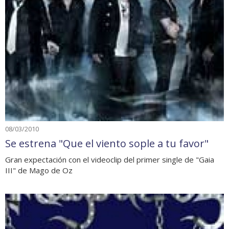
08/03/2010
Se estrena "Que el viento sople a tu favor"
Gran expectación con el videoclip del primer single de "Gaia
III" de Mago de Oz