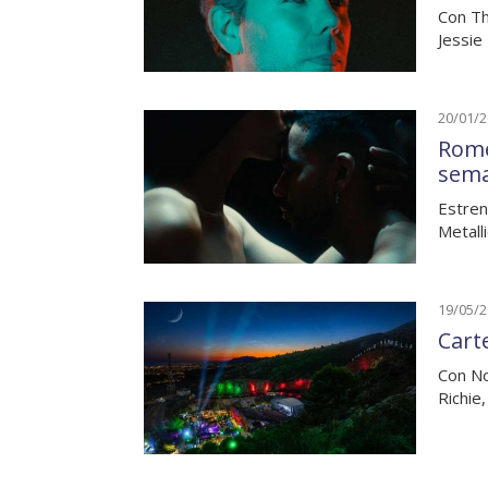
Con Th
Jessie
20/01/
Rome
sem
Estren
Metall
19/05/
Carte
Con No
Richie