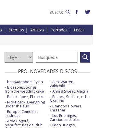
es
Premios
Artistas
Portadas
Listas
PRO. NOVEDADES DISCOS
beabadoobee, Pylon
Alex Warren,
Wildchild
Blossoms, Songs
from the wedding cake
Anni B Sweet, Alegría
Pablo López, El cuatro
Editors, Surface, echo
& sound
Nickelback, Everything
under the sun
Brandon Flowers,
Thrasher
Europe, Come this
madness
Los Enemigos,
Canciones chulas
Arde Bogotá,
Manufacturas del club
Leon Bridges,