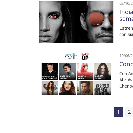
02/10/
Indi
sem
Estren
con Si
19/06/
Conc
Con Ai
Abraha
Chenoa
1
2