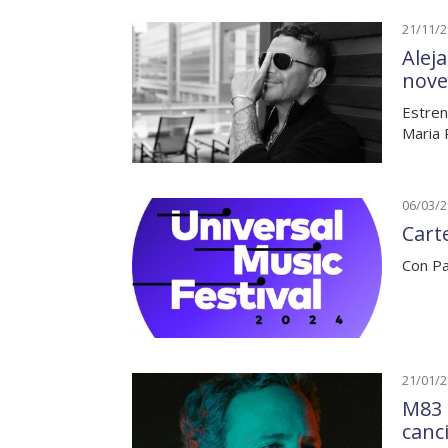
21/11/
Alej
nove
Estren
Maria 
06/03/
Carte
Con Pa
21/01/
M83 
canc