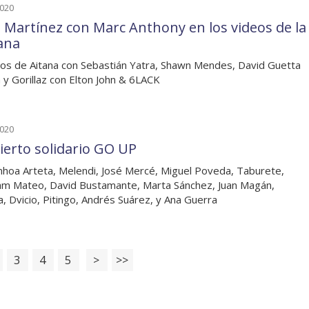
2020
a Martínez con Marc Anthony en los videos de la
ana
os de Aitana con Sebastián Yatra, Shawn Mendes, David Guetta
a y Gorillaz con Elton John & 6LACK
2020
ierto solidario GO UP
nhoa Arteta, Melendi, José Mercé, Miguel Poveda, Taburete,
m Mateo, David Bustamante, Marta Sánchez, Juan Magán,
, Dvicio, Pitingo, Andrés Suárez, y Ana Guerra
3
4
5
>
>>