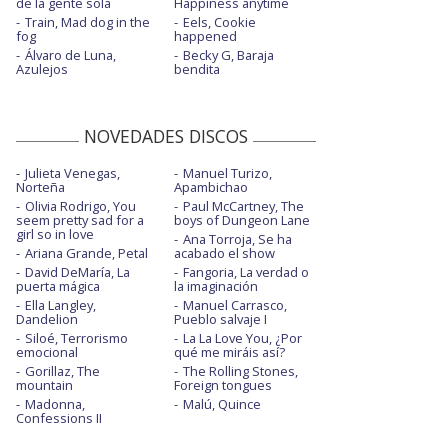
de la gente sola
Happiness anytime
Train, Mad dog in the
Eels, Cookie
fog
happened
Álvaro de Luna,
Becky G, Baraja
Azulejos
bendita
NOVEDADES DISCOS
Julieta Venegas,
Manuel Turizo,
Norteña
Apambichao
Olivia Rodrigo, You
Paul McCartney, The
seem pretty sad for a
boys of Dungeon Lane
girl so in love
Ana Torroja, Se ha
Ariana Grande, Petal
acabado el show
David DeMaría, La
Fangoria, La verdad o
puerta mágica
la imaginación
Ella Langley,
Manuel Carrasco,
Dandelion
Pueblo salvaje I
Siloé, Terrorismo
La La Love You, ¿Por
emocional
qué me miráis así?
Gorillaz, The
The Rolling Stones,
mountain
Foreign tongues
Madonna,
Malú, Quince
Confessions II