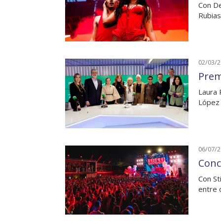
Con De
Rubias
02/03/
Prem
Laura 
López 
06/07/
Conc
Con St
entre 