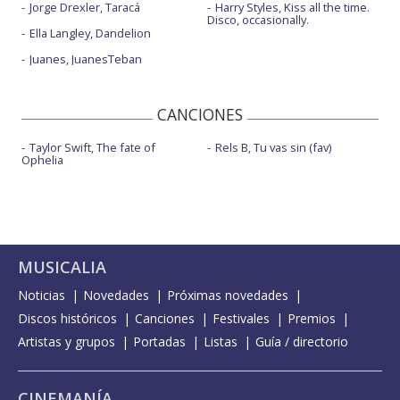
Jorge Drexler, Taracá
Harry Styles, Kiss all the time.
Disco, occasionally.
Ella Langley, Dandelion
Juanes, JuanesTeban
CANCIONES
Taylor Swift, The fate of
Rels B, Tu vas sin (fav)
Ophelia
MUSICALIA
Noticias
Novedades
Próximas novedades
Discos históricos
Canciones
Festivales
Premios
Artistas y grupos
Portadas
Listas
Guía / directorio
CINEMANÍA