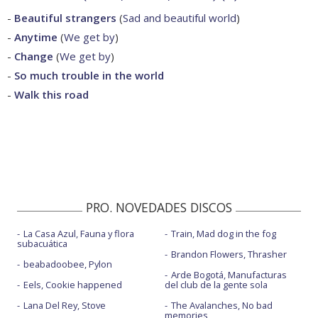
-
Beautiful strangers
(
Sad and beautiful world
)
-
Anytime
(
We get by
)
-
Change
(
We get by
)
-
So much trouble in the world
-
Walk this road
PRO. NOVEDADES DISCOS
La Casa Azul, Fauna y flora
Train, Mad dog in the fog
subacuática
Brandon Flowers, Thrasher
beabadoobee, Pylon
Arde Bogotá, Manufacturas
Eels, Cookie happened
del club de la gente sola
Lana Del Rey, Stove
The Avalanches, No bad
memories