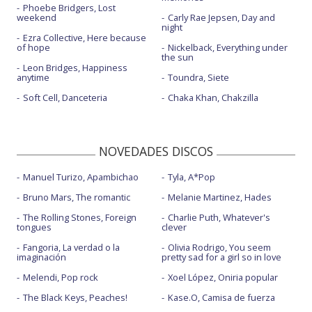
Phoebe Bridgers, Lost
weekend
Carly Rae Jepsen, Day and
night
Ezra Collective, Here because
of hope
Nickelback, Everything under
the sun
Leon Bridges, Happiness
anytime
Toundra, Siete
Soft Cell, Danceteria
Chaka Khan, Chakzilla
NOVEDADES DISCOS
Manuel Turizo, Apambichao
Tyla, A*Pop
Bruno Mars, The romantic
Melanie Martinez, Hades
The Rolling Stones, Foreign
Charlie Puth, Whatever's
tongues
clever
Fangoria, La verdad o la
Olivia Rodrigo, You seem
imaginación
pretty sad for a girl so in love
Melendi, Pop rock
Xoel López, Oniria popular
The Black Keys, Peaches!
Kase.O, Camisa de fuerza