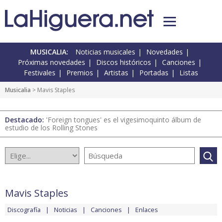
MUSICALIA:
Noticias musicales
Novedades
Próximas novedades
Discos históricos
Canciones
Festivales
Premios
Artistas
Portadas
Listas
Musicalia
> Mavis Staples
Destacado:
'Foreign tongues' es el vigesimoquinto álbum de
estudio de los Rolling Stones
Mavis Staples
Discografía
Noticias
Canciones
Enlaces