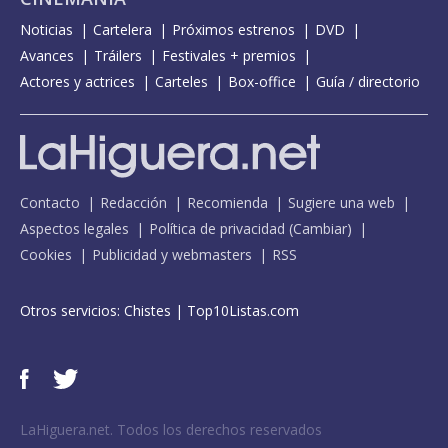
Noticias
Cartelera
Próximos estrenos
DVD
Avances
Tráilers
Festivales + premios
Actores y actrices
Carteles
Box-office
Guía / directorio
Contacto
Redacción
Recomienda
Sugiere una web
Aspectos legales
Política de privacidad
(
Cambiar
)
Cookies
Publicidad y webmasters
RSS
Otros servicios:
Chistes
|
Top10Listas.com
LaHiguera.net. Todos los derechos reservados