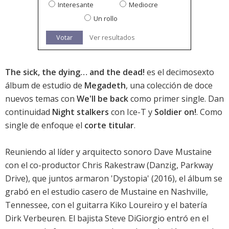
Interesante
Mediocre
Un rollo
Votar
Ver resultados
The sick, the dying… and the dead!
es el decimosexto
álbum de estudio de
Megadeth
, una colección de doce
nuevos temas con
We'll be back
como primer single. Dan
continuidad
Night stalkers
con Ice-T y
Soldier on!
. Como
single de enfoque el
corte titular
.
Reuniendo al líder y arquitecto sonoro Dave Mustaine
con el co-productor Chris Rakestraw (Danzig, Parkway
Drive), que juntos armaron '
Dystopia
' (2016), el álbum se
grabó en el estudio casero de Mustaine en Nashville,
Tennessee, con el guitarra Kiko Loureiro y el batería
Dirk Verbeuren. El bajista Steve DiGiorgio entró en el