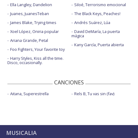
Ella Langley, Dandelion
Siloé, Terrorismo emocional
Juanes, JuanesTeban
The Black Keys, Peaches!
James Blake, Trying times
Andrés Suárez, Lúa
Xoel López, Oniria popular
David DeMaría, La puerta
mágica
Ariana Grande, Petal
Kany García, Puerta abierta
Foo Fighters, Your favorite toy
Harry Styles, Kiss all the time.
Disco, occasionally.
CANCIONES
Aitana, Superestrella
Rels B, Tu vas sin (fav)
MUSICALIA