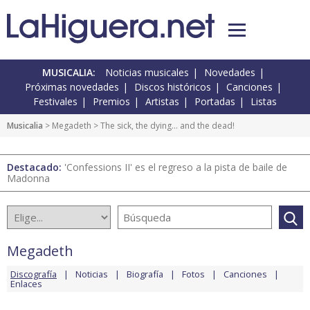
MUSICALIA:
Noticias musicales
Novedades
Próximas novedades
Discos históricos
Canciones
Festivales
Premios
Artistas
Portadas
Listas
Musicalia
>
Megadeth
> The sick, the dying… and the dead!
Destacado:
'Confessions II' es el regreso a la pista de baile de
Madonna
Megadeth
Discografía
Noticias
Biografía
Fotos
Canciones
Enlaces