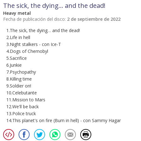
The sick, the dying… and the dead!
Heavy metal
Fecha de publicación del disco:
2 de septiembre de 2022
1.The sick, the dying… and the dead!
2.Life in hell
3.Night stalkers - con Ice-T
4.Dogs of Chernobyl
5.Sacrifice
6.Junkie
7.Psychopathy
8.Killing time
9.Soldier on!
10.Celebutante
11.Mission to Mars
12.We'll be back
13.Police truck
14.This planet's on fire (Burn in hell) - con Sammy Hagar