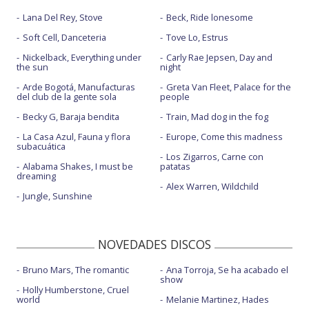
Lana Del Rey, Stove
Beck, Ride lonesome
Soft Cell, Danceteria
Tove Lo, Estrus
Nickelback, Everything under
Carly Rae Jepsen, Day and
the sun
night
Arde Bogotá, Manufacturas
Greta Van Fleet, Palace for the
del club de la gente sola
people
Becky G, Baraja bendita
Train, Mad dog in the fog
La Casa Azul, Fauna y flora
Europe, Come this madness
subacuática
Los Zigarros, Carne con
Alabama Shakes, I must be
patatas
dreaming
Alex Warren, Wildchild
Jungle, Sunshine
NOVEDADES DISCOS
Bruno Mars, The romantic
Ana Torroja, Se ha acabado el
show
Holly Humberstone, Cruel
world
Melanie Martinez, Hades