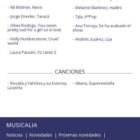
Nil Moliner, Nexo
Melanie Martinez, Hades
Jorge Drexler, Taracá
Tyla, A*Pop
Olivia Rodrigo, You seem
Ana Torroja, Se ha acabado el
pretty sad for a girl so in love
show
Holly Humberstone, Cruel
Andrés Suárez, Lúa
world
Laura Pausini, Yo canto 2
CANCIONES
Rosalía y Yahritza y su Esencia,
Aitana, Superestrella
La perla
MUSICALIA
Noticias
Novedades
Próximas novedades