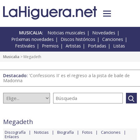
MUSICALIA:
Noticias musicales
Novedades
Próximas novedades
Discos históricos
Canciones
Festivales
Premios
Artistas
Portadas
Listas
Musicalia
> Megadeth
Destacado:
'Confessions II' es el regreso a la pista de baile de
Madonna
Megadeth
Discografía
Noticias
Biografía
Fotos
Canciones
Enlaces