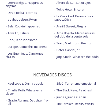
Leon Bridges, Happiness
Álvaro de Luna, Azulejos
anytime
Tokio Hotel, Encore
David Bisbal, Eternos
La Casa Azul, Fauna y flora
beabadoobee, Pylon
subacuática
Eels, Cookie happened
Anni B Sweet, Alegría
Tove Lo, Estrus
Arde Bogotá, Manufacturas
del club de la gente sola
Beck, Ride lonesome
Train, Mad dog in the fog
Europe, Come this madness
Peter Gabriel, o/i
Los Enemigos, Canciones
chulas
Jorja Smith, What are the odds
NOVEDADES DISCOS
Xoel López, Oniria popular
Siloé, Terrorismo emocional
Charlie Puth, Whatever's
The Black Keys, Peaches!
clever
Juanes, JuanesTeban
Gracie Abrams, Daughter from
hell
The Strokes, Reality awaits