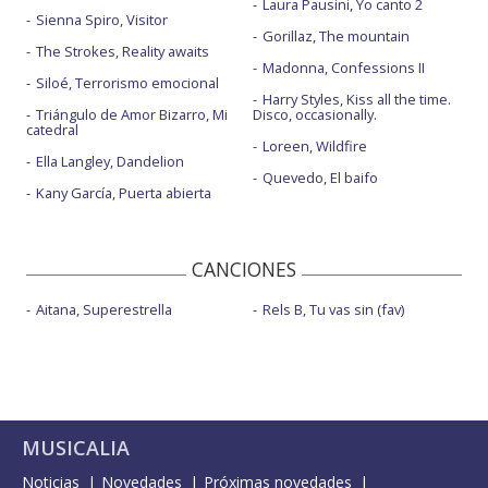
Laura Pausini, Yo canto 2
Sienna Spiro, Visitor
Gorillaz, The mountain
The Strokes, Reality awaits
Madonna, Confessions II
Siloé, Terrorismo emocional
Harry Styles, Kiss all the time.
Triángulo de Amor Bizarro, Mi
Disco, occasionally.
catedral
Loreen, Wildfire
Ella Langley, Dandelion
Quevedo, El baifo
Kany García, Puerta abierta
CANCIONES
Aitana, Superestrella
Rels B, Tu vas sin (fav)
MUSICALIA
Noticias
Novedades
Próximas novedades