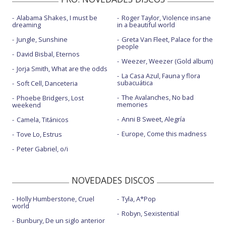
Alabama Shakes, I must be
Roger Taylor, Violence insane
dreaming
in a beautiful world
Jungle, Sunshine
Greta Van Fleet, Palace for the
people
David Bisbal, Eternos
Weezer, Weezer (Gold album)
Jorja Smith, What are the odds
La Casa Azul, Fauna y flora
subacuática
Soft Cell, Danceteria
The Avalanches, No bad
Phoebe Bridgers, Lost
memories
weekend
Anni B Sweet, Alegría
Camela, Titánicos
Europe, Come this madness
Tove Lo, Estrus
Peter Gabriel, o/i
NOVEDADES DISCOS
Holly Humberstone, Cruel
Tyla, A*Pop
world
Robyn, Sexistential
Bunbury, De un siglo anterior