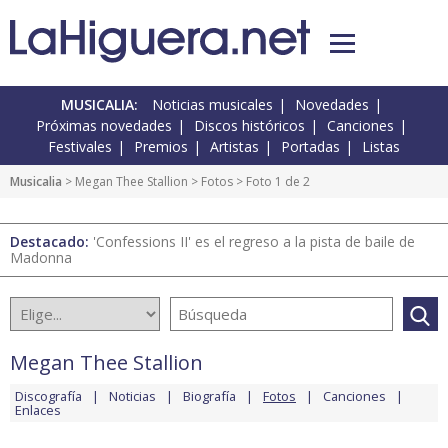
MUSICALIA:
Noticias musicales
Novedades
Próximas novedades
Discos históricos
Canciones
Festivales
Premios
Artistas
Portadas
Listas
Musicalia
>
Megan Thee Stallion
>
Fotos
> Foto 1 de 2
Destacado:
'Confessions II' es el regreso a la pista de baile de
Madonna
Megan Thee Stallion
Discografía
Noticias
Biografía
Fotos
Canciones
Enlaces