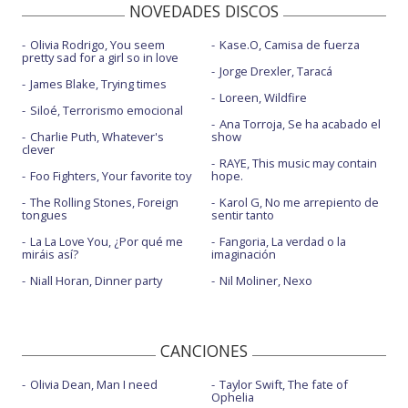
NOVEDADES DISCOS
Olivia Rodrigo, You seem
Kase.O, Camisa de fuerza
pretty sad for a girl so in love
Jorge Drexler, Taracá
James Blake, Trying times
Loreen, Wildfire
Siloé, Terrorismo emocional
Ana Torroja, Se ha acabado el
Charlie Puth, Whatever's
show
clever
RAYE, This music may contain
Foo Fighters, Your favorite toy
hope.
The Rolling Stones, Foreign
Karol G, No me arrepiento de
tongues
sentir tanto
La La Love You, ¿Por qué me
Fangoria, La verdad o la
miráis así?
imaginación
Niall Horan, Dinner party
Nil Moliner, Nexo
CANCIONES
Olivia Dean, Man I need
Taylor Swift, The fate of
Ophelia