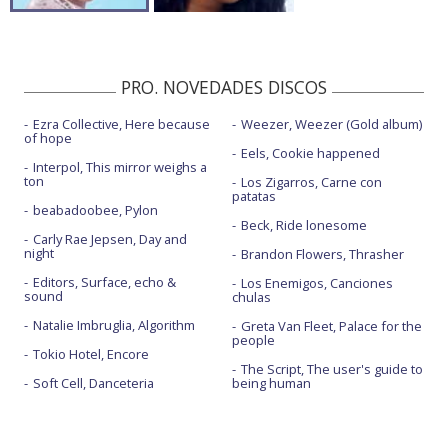
PRO. NOVEDADES DISCOS
Ezra Collective, Here because
Weezer, Weezer (Gold album)
of hope
Eels, Cookie happened
Interpol, This mirror weighs a
ton
Los Zigarros, Carne con
patatas
beabadoobee, Pylon
Beck, Ride lonesome
Carly Rae Jepsen, Day and
night
Brandon Flowers, Thrasher
Editors, Surface, echo &
Los Enemigos, Canciones
sound
chulas
Natalie Imbruglia, Algorithm
Greta Van Fleet, Palace for the
people
Tokio Hotel, Encore
The Script, The user's guide to
Soft Cell, Danceteria
being human