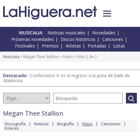
MUSICALIA:
Noticias musicales
Novedades
Próximas novedades
Discos históricos
Canciones
Festivales
Premios
Artistas
Portadas
Listas
Musicalia
>
Megan Thee Stallion
>
Fotos
> Foto 2 de 2
Destacado:
'Confessions II' es el regreso a la pista de baile de
Madonna
Megan Thee Stallion
Discografía
Noticias
Biografía
Fotos
Canciones
Enlaces